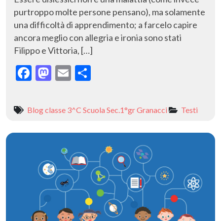
purtroppo molte persone pensano), ma solamente
una difficoltà di apprendimento; a farcelo capire
ancora meglio con allegria e ironia sono stati
Filippo e Vittoria, […]
F
M
E
C
ac
as
m
o
e
to
ai
n
Blog classe 3^C Scuola Sec.1°gr Granacci
Testi
b
d
l
di
o
o
vi
o
n
di
k