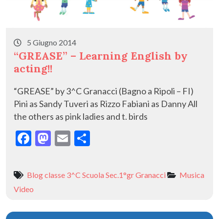
5 Giugno 2014
“GREASE” – Learning English by
acting!!
“GREASE” by 3^C Granacci (Bagno a Ripoli – FI)
Pini as Sandy Tuveri as Rizzo Fabiani as Danny All
the others as pink ladies and t. birds
F
M
E
C
ac
as
m
o
e
to
ai
n
Blog classe 3^C Scuola Sec.1°gr Granacci
Musica
b
d
l
di
Video
o
o
vi
o
n
di