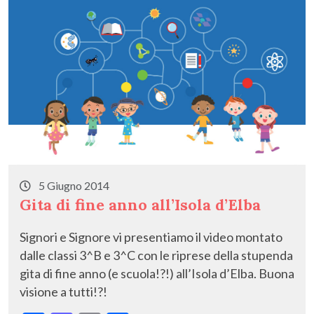
k
5 Giugno 2014
Gita di fine anno all’Isola d’Elba
Signori e Signore vi presentiamo il video montato
dalle classi 3^B e 3^C con le riprese della stupenda
gita di fine anno (e scuola!?!) all’Isola d’Elba. Buona
visione a tutti!?!