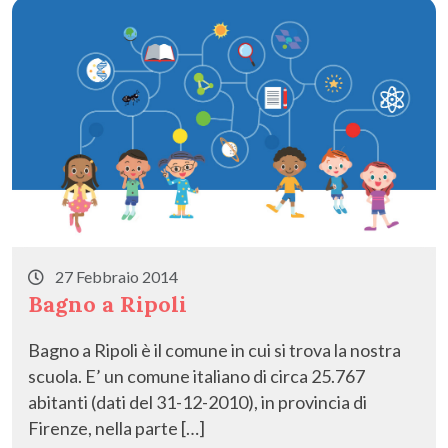
o
o
vi
o
n
di
k
27 Febbraio 2014
Bagno a Ripoli
Bagno a Ripoli è il comune in cui si trova la nostra
scuola. E’ un comune italiano di circa 25.767
abitanti (dati del 31-12-2010), in provincia di
Firenze, nella parte […]