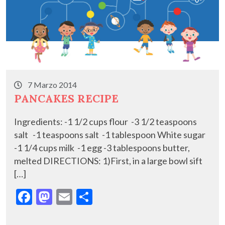
7 Marzo 2014
PANCAKES RECIPE
Ingredients: -1 1/2 cups flour -3 1/2 teaspoons
salt -1 teaspoons salt -1 tablespoon White sugar
-1 1/4 cups milk -1 egg -3 tablespoons butter,
melted DIRECTIONS: 1)First, in a large bowl sift
[…]
F
M
E
C
ac
as
m
o