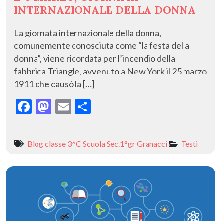
INTERNAZIONALE DELLA DONNA
La giornata internazionale della donna,
comunemente conosciuta come “la festa della
donna”, viene ricordata per l’incendio della
fabbrica Triangle, avvenuto a New York il 25 marzo
1911 che causò la […]
F
M
E
C
ac
as
m
o
e
to
ai
n
Blog classe 3^C Scuola Sec.1°gr Granacci
Testi
b
d
l
di
o
o
vi
o
n
di
k