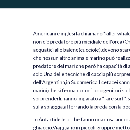
Americani e inglesi la chiamano “killer wha
non c’è predatore più micidiale dell’orca (Orc
acquatici alle balene(cucciole),devono sta
che nessun altro animale marino può realiz
predatore dei mari che però ha capacità di
solo.Una delle tecniche di caccia più sorpre
dell’Argentina,in Sudamerica.I cetacei sann
marini,che si fermano con i loro genitori sul
sorprenderli,hanno imparato a “fare surf”:s
sulla spiaggia,afferrando la preda con la boc
In Antartide le orche fanno una cosa ancora 
ghiaccio.Viaggiano in piccoli gruppi e metto