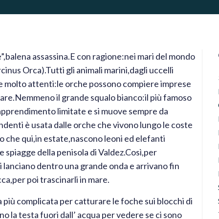
le”,balena assassina.E con ragione:nei mari del mondo
inus Orca).Tutti gli animali marini,dagli uccelli
re molto attenti:le orche possono compiere imprese
zare.Nemmeno il grande squalo bianco:il più famoso
 apprendimento limitate e si muove sempre da
ndenti è usata dalle orche che vivono lungo le coste
o che qui,in estate,nascono leoni ed elefanti
le spiagge della penisola di Valdez.Così,per
i lanciano dentro una grande onda e arrivano fin
ca,per poi trascinarli in mare.
più complicata per catturare le foche sui blocchi di
no la testa fuori dall’ acqua per vedere se ci sono