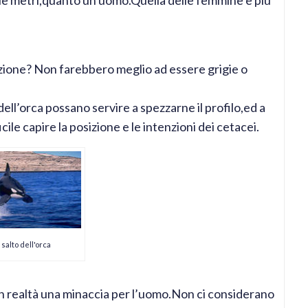
zione? Non farebbero meglio ad essere grigie o
 dell’orca possano servire a spezzarne il profilo,ed a
le capire la posizione e le intenzioni dei cetacei.
l salto dell'orca
in realtà una minaccia per l’uomo.Non ci considerano