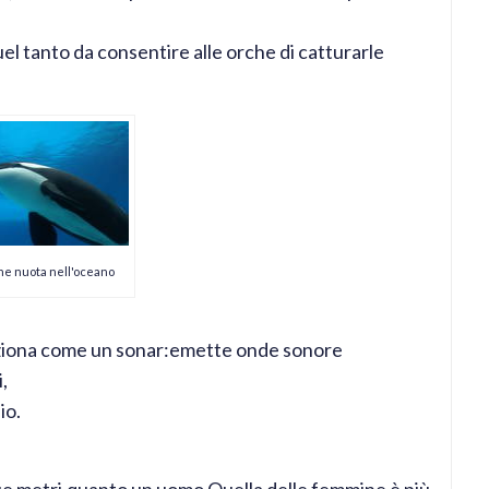
el tanto da consentire alle orche di catturarle
he nuota nell'oceano
nziona come un sonar:emette onde sonore
,
io.
due metri,quanto un uomo.Quella delle femmine è più