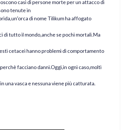
onoscono casi di persone morte per un attacco di
sono tenute in
lorida,un’orca di nome Tilikum ha affogato
ici di tutto il mondo,anche se pochi mortali.Ma
questi cetacei hanno problemi di comportamento
perchè facciano danni.Oggi,in ogni caso,molti
 in una vasca e nessuna viene più catturata.