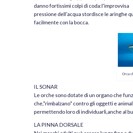
danno fortissimi colpi di coda:l’improvvisa
pressione dell’acqua stordisce le aringhe qu
facilmente con la bocca.
Orca c
IL SONAR
Le orche sono dotate di un organo che fu
che,”rimbalzano” contro gli oggetti e animali
permettendo loro di individuarli,anche al bu
LA PINNA DORSALE
Nei maschi adulti può essere lunga fino a 