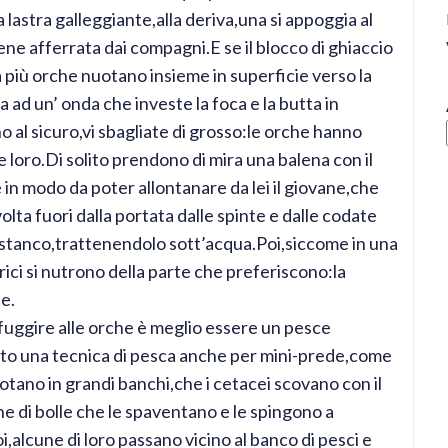
lastra galleggiante,alla deriva,una si appoggia al
ne afferrata dai compagni.E se il blocco di ghiaccio
 più orche nuotano insieme in superficie verso la
 ad un’ onda che investe la foca e la butta in
 al sicuro,vi sbagliate di grosso:le orche hanno
 loro.Di solito prendono di mira una balena con il
in modo da poter allontanare da lei il giovane,che
ta fuori dalla portata dalle spinte e dalle codate
i stanco,trattenendolo sott’acqua.Poi,siccome in una
rici si nutrono della parte che preferiscono:la
e.
uggire alle orche è meglio essere un pesce
ato una tecnica di pesca anche per mini-prede,come
ano in grandi banchi,che i cetacei scovano con il
e di bolle che le spaventano e le spingono a
i,alcune di loro passano vicino al banco di pesci e