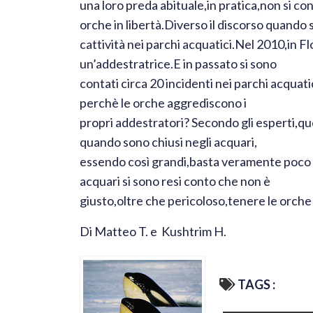
una loro preda abituale,in pratica,non si c
orche in libertà.Diverso il discorso quando 
cattività nei parchi acquatici.Nel 2010,in F
un’addestratrice.E in passato si sono
contati circa 20 incidenti nei parchi acquat
perchè le orche aggrediscono i
propri addestratori? Secondo gli esperti,
quando sono chiusi negli acquari,
essendo così grandi,basta veramente poco 
acquari si sono resi conto che non è
giusto,oltre che pericoloso,tenere le orche
Di Matteo T. e Kushtrim H.
TAGS :