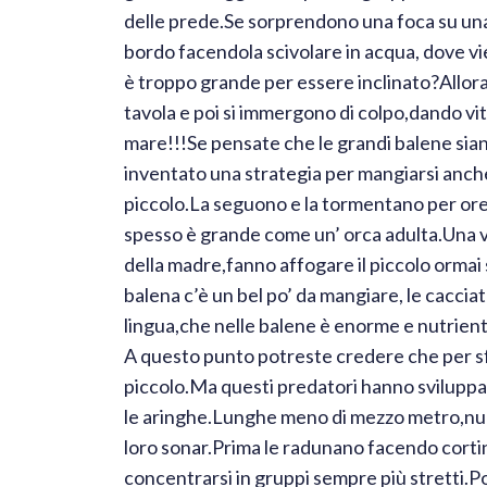
delle prede.Se sorprendono una foca su una 
bordo facendola scivolare in acqua, dove vie
è troppo grande per essere inclinato?Allora
tavola e poi si immergono di colpo,dando vita
mare!!!Se pensate che le grandi balene siano
inventato una strategia per mangiarsi anche
piccolo.La seguono e la tormentano per ore 
spesso è grande come un’ orca adulta.Una vol
della madre,fanno affogare il piccolo orma
balena c’è un bel po’ da mangiare, le cacciat
lingua,che nelle balene è enorme e nutrient
A questo punto potreste credere che per sf
piccolo.Ma questi predatori hanno svilupp
le aringhe.Lunghe meno di mezzo metro,nuot
loro sonar.Prima le radunano facendo cortin
concentrarsi in gruppi sempre più stretti.Po