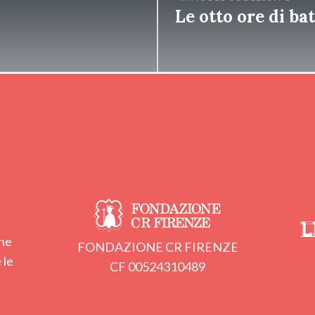
Le otto ore di bat
one
FONDAZIONE CR FIRENZE
 le
CF 00524310489