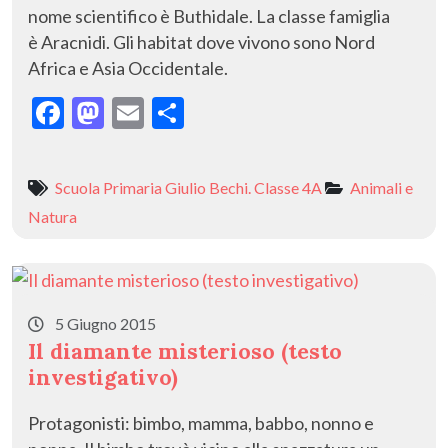
nome scientifico è Buthidale. La classe famiglia
è Aracnidi. Gli habitat dove vivono sono Nord
Africa e Asia Occidentale.
F
M
E
C
ac
as
m
o
e
to
ai
n
Scuola Primaria Giulio Bechi. Classe 4A
Animali e
b
d
l
di
Natura
o
o
vi
o
n
di
k
5 Giugno 2015
Il diamante misterioso (testo
investigativo)
Protagonisti: bimbo, mamma, babbo, nonno e