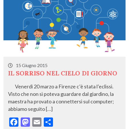
15 Giugno 2015
IL SORRISO NEL CIELO DI GIORNO
Venerdì 20 marzo a Firenze c’è stata l’eclissi.
Visto che non si poteva guardare dal giardino, la
maestra ha provato a connettersi sul computer;
abbiamo seguito […]
F
M
E
C