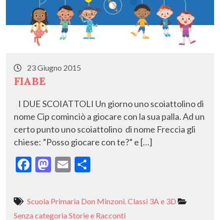
23 Giugno 2015
FIABE
I DUE SCOIATTOLI Un giorno uno scoiattolino di
nome Cip cominciò a giocare con la sua palla. Ad un
certo punto uno scoiattolino di nome Freccia gli
chiese: ”Posso giocare con te?” e […]
F
M
E
C
ac
as
m
o
e
to
ai
n
Scuola Primaria Don Minzoni. Classi 3A e 3D
b
d
l
di
Senza categoria
Storie e Racconti