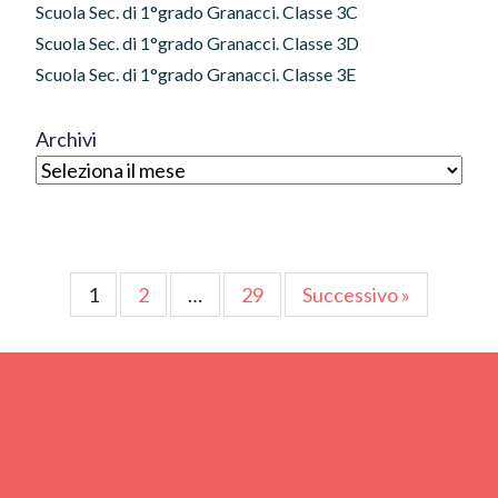
Scuola Sec. di 1°grado Granacci. Classe 3C
Scuola Sec. di 1°grado Granacci. Classe 3D
Scuola Sec. di 1°grado Granacci. Classe 3E
Archivi
Paginazione
1
2
…
29
Successivo »
degli
articoli