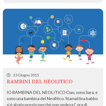
o
o
vi
o
n
di
k
23 Giugno 2015
BAMBINI DEL NEOLITICO
IO BAMBINA DEL NEOLITICO Ciao, sono Sara, e
sono una bambina del Neolitico. Stamattina babbo
si è alzato presto perchè non vedeva l’ ora di