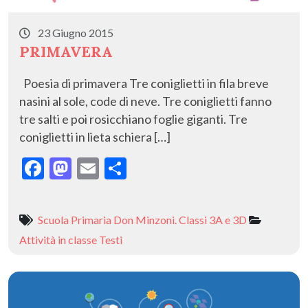
23 Giugno 2015
PRIMAVERA
Poesia di primavera Tre coniglietti in fila breve
nasini al sole, code di neve. Tre coniglietti fanno
tre salti e poi rosicchiano foglie giganti. Tre
coniglietti in lieta schiera […]
F
M
E
C
ac
as
m
o
e
to
ai
n
Scuola Primaria Don Minzoni. Classi 3A e 3D
b
d
l
di
Attività in classe
Testi
o
o
vi
o
n
di
k