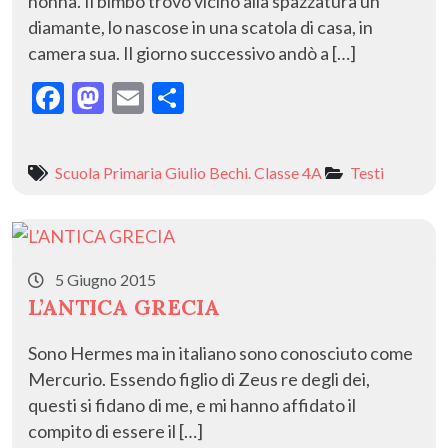
nonna. Il bimbo trovò vicino alla spazzatura un
diamante, lo nascose in una scatola di casa, in
camera sua. Il giorno successivo andò a […]
F
M
E
C
ac
as
m
o
e
to
ai
n
Scuola Primaria Giulio Bechi. Classe 4A
Testi
b
d
l
di
o
o
vi
o
n
di
5 Giugno 2015
k
L’ANTICA GRECIA
Sono Hermes ma in italiano sono conosciuto come
Mercurio. Essendo figlio di Zeus re degli dei,
questi si fidano di me, e mi hanno affidato il
compito di essere il […]