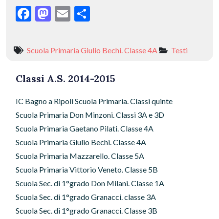
F
M
E
C
ac
as
m
o
e
to
ai
n
Scuola Primaria Giulio Bechi. Classe 4A
Testi
b
d
l
di
o
o
vi
Classi A.S. 2014-2015
o
n
di
IC Bagno a Ripoli Scuola Primaria. Classi quinte
k
Scuola Primaria Don Minzoni. Classi 3A e 3D
Scuola Primaria Gaetano Pilati. Classe 4A
Scuola Primaria Giulio Bechi. Classe 4A
Scuola Primaria Mazzarello. Classe 5A
Scuola Primaria Vittorio Veneto. Classe 5B
Scuola Sec. di 1°grado Don Milani. Classe 1A
Scuola Sec. di 1°grado Granacci. classe 3A
Scuola Sec. di 1°grado Granacci. Classe 3B