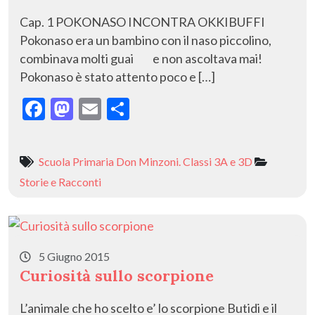
Cap. 1 POKONASO INCONTRA OKKIBUFFI
Pokonaso era un bambino con il naso piccolino,
combinava molti guai e non ascoltava mai!
Pokonaso è stato attento poco e […]
F
M
E
C
ac
as
m
o
e
to
ai
n
Scuola Primaria Don Minzoni. Classi 3A e 3D
b
d
l
di
Storie e Racconti
o
o
vi
o
n
di
k
5 Giugno 2015
Curiosità sullo scorpione
L’animale che ho scelto e’ lo scorpione Butidi e il