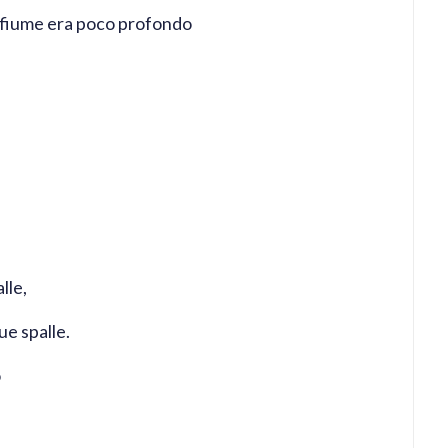
l fiume era poco profondo
lle,
ue spalle.
o