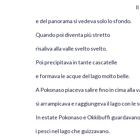
I
e del panorama si vedeva solo lo sfondo.
Quando poi diventa più stretto
risaliva alla valle svelto svelto.
Poi precipitava in tante cascatelle
e formava le acque del lago molto belle.
A Pokonaso piaceva salire fino in cima alla va
si arrampicava e raggiungeva il lago con le s
In estate Pokonaso e Okkibuffi guardavan
i pesci nel lago che guizzavano.