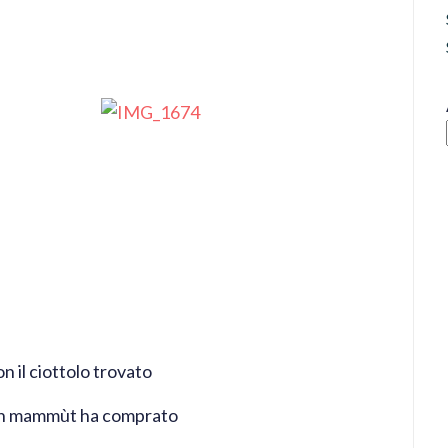
on il ciottolo trovato
n mammùt ha comprato