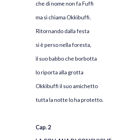
che di nome non fa Fuffi
ma si chiama Okkibuffi.
Ritornando dalla festa
si è perso nella foresta,
il suo babbo che borbotta
lo riporta alla grotta
Okkibuffi il suo amichetto
tutta la notte lo ha protetto.
Cap. 2