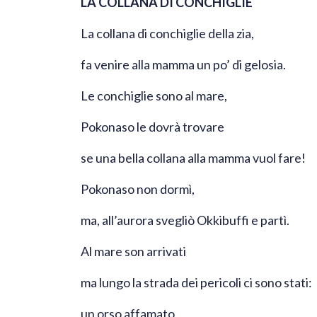
LA COLLANA DI CONCHIGLIE
La collana di conchiglie della zia,
fa venire alla mamma un po’ di gelosia.
Le conchiglie sono al mare,
Pokonaso le dovrà trovare
se una bella collana alla mamma vuol fare!
Pokonaso non dormì,
ma, all’aurora svegliò Okkibuffi e partì.
Al mare son arrivati
ma lungo la strada dei pericoli ci sono stati:
un orso affamato