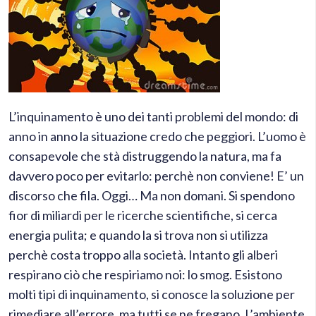
L’inquinamento è uno dei tanti problemi del mondo: di
anno in anno la situazione credo che peggiori. L’uomo è
consapevole che stà distruggendo la natura, ma fa
davvero poco per evitarlo: perchè non conviene! E’ un
discorso che fila. Oggi… Ma non domani. Si spendono
fior di miliardi per le ricerche scientifiche, si cerca
energia pulita; e quando la si trova non si utilizza
perchè costa troppo alla società. Intanto gli alberi
respirano ciò che respiriamo noi: lo smog. Esistono
molti tipi di inquinamento, si conosce la soluzione per
rimediare all’errore, ma tutti se ne fregano. L’ambiente