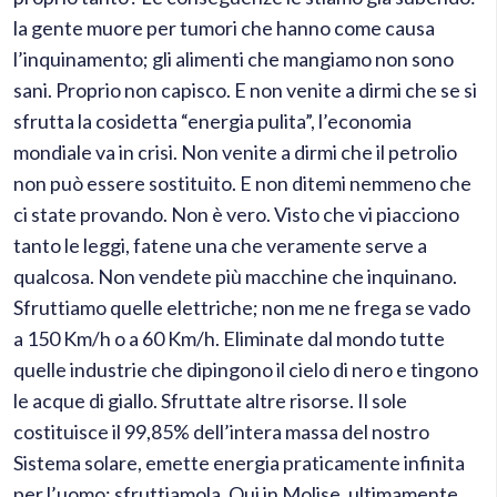
la gente muore per tumori che hanno come causa
l’inquinamento; gli alimenti che mangiamo non sono
sani. Proprio non capisco. E non venite a dirmi che se si
sfrutta la cosidetta “energia pulita”, l’economia
mondiale va in crisi. Non venite a dirmi che il petrolio
non può essere sostituito. E non ditemi nemmeno che
ci state provando. Non è vero. Visto che vi piacciono
tanto le leggi, fatene una che veramente serve a
qualcosa. Non vendete più macchine che inquinano.
Sfruttiamo quelle elettriche; non me ne frega se vado
a 150 Km/h o a 60 Km/h. Eliminate dal mondo tutte
quelle industrie che dipingono il cielo di nero e tingono
le acque di giallo. Sfruttate altre risorse. Il sole
costituisce il 99,85% dell’intera massa del nostro
Sistema solare, emette energia praticamente infinita
per l’uomo: sfruttiamola. Qui in Molise, ultimamente