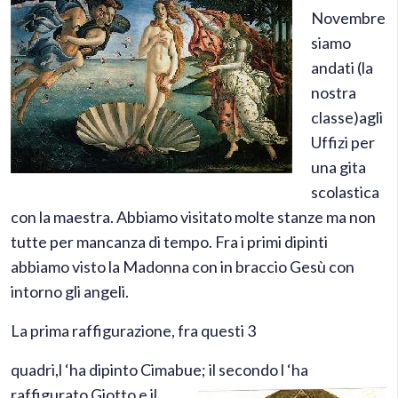
Novembre
siamo
andati (la
nostra
classe)agli
Uffizi per
una gita
scolastica
con la maestra. Abbiamo visitato molte stanze ma non
tutte per mancanza di tempo. Fra i primi dipinti
abbiamo visto la Madonna con in braccio Gesù con
intorno gli angeli.
La prima raffigurazione, fra questi 3
quadri,l ‘ha dipinto Cimabue;
il secondo l ‘ha
raffigurato Giotto e il