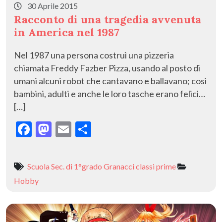
30 Aprile 2015
Racconto di una tragedia avvenuta
in America nel 1987
Nel 1987 una persona costruì una pizzeria
chiamata Freddy Fazber Pizza, usando al posto di
umani alcuni robot che cantavano e ballavano; così
bambini, adulti e anche le loro tasche erano felici…
[…]
F
M
E
C
ac
as
m
o
e
to
ai
n
Scuola Sec. di 1°grado Granacci classi prime
b
d
l
di
Hobby
o
o
vi
o
n
di