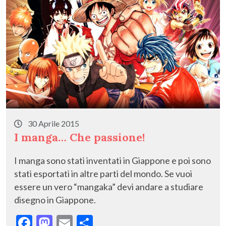
k
30 Aprile 2015
I manga… Che passione!
I manga sono stati inventati in Giappone e poi sono
stati esportati in altre parti del mondo. Se vuoi
essere un vero “mangaka” devi andare a studiare
disegno in Giappone.
F
M
E
C