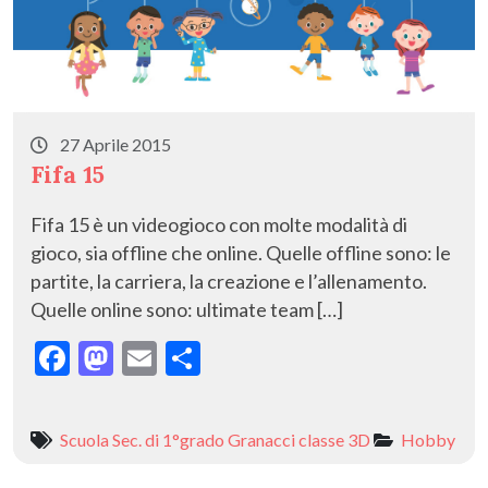
27 Aprile 2015
Fifa 15
Fifa 15 è un videogioco con molte modalità di
gioco, sia offline che online. Quelle offline sono: le
partite, la carriera, la creazione e l’allenamento.
Quelle online sono: ultimate team […]
F
M
E
C
ac
as
m
o
e
to
ai
n
Scuola Sec. di 1°grado Granacci classe 3D
Hobby
b
d
l
di