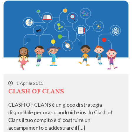
o
o
vi
o
n
di
k
1 Aprile 2015
CLASH OF CLANS
CLASH OF CLANS è un gioco di strategia
disponibile per ora su android e ios. In Clash of
Clans il tuo compito è di costruire un
accampamento e addestrare il […]