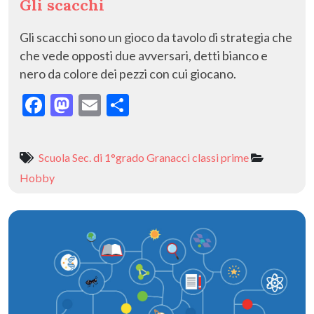
Gli scacchi
Gli scacchi sono un gioco da tavolo di strategia che
che vede opposti due avversari, detti bianco e
nero da colore dei pezzi con cui giocano.
F
M
E
C
ac
as
m
o
e
to
ai
n
Scuola Sec. di 1°grado Granacci classi prime
b
d
l
di
Hobby
o
o
vi
o
n
di
k