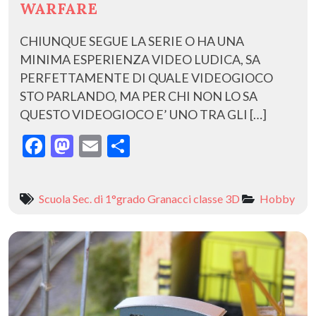
WARFARE
CHIUNQUE SEGUE LA SERIE O HA UNA
MINIMA ESPERIENZA VIDEO LUDICA, SA
PERFETTAMENTE DI QUALE VIDEOGIOCO
STO PARLANDO, MA PER CHI NON LO SA
QUESTO VIDEOGIOCO E’ UNO TRA GLI […]
F
M
E
C
ac
as
m
o
e
to
ai
n
Scuola Sec. di 1°grado Granacci classe 3D
Hobby
b
d
l
di
o
o
vi
o
n
di
k