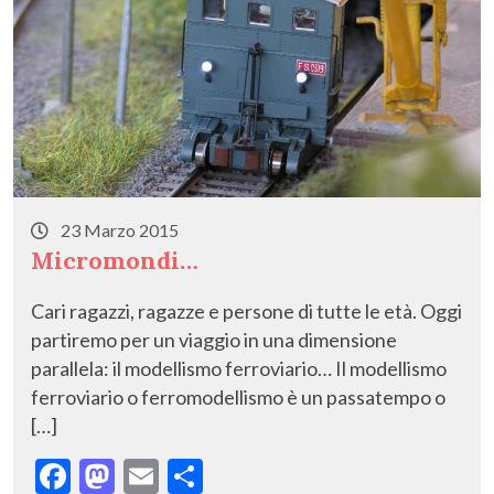
23 Marzo 2015
Micromondi…
Cari ragazzi, ragazze e persone di tutte le età. Oggi
partiremo per un viaggio in una dimensione
parallela: il modellismo ferroviario… Il modellismo
ferroviario o ferromodellismo è un passatempo o
[…]
F
M
E
C