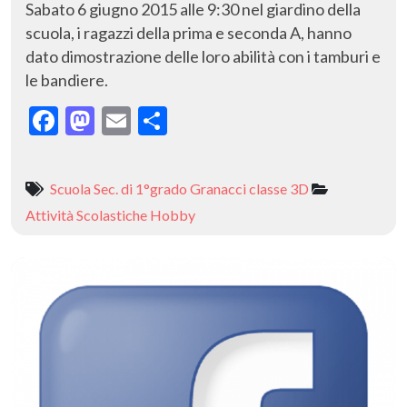
Sabato 6 giugno 2015 alle 9:30 nel giardino della
scuola, i ragazzi della prima e seconda A, hanno
dato dimostrazione delle loro abilità con i tamburi e
le bandiere.
F
M
E
C
ac
as
m
o
e
to
ai
n
Scuola Sec. di 1°grado Granacci classe 3D
b
d
l
di
Attività Scolastiche
Hobby
o
o
vi
o
n
di
k