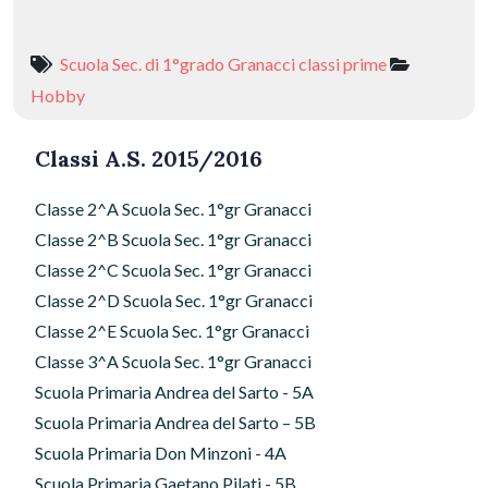
ac
as
m
o
e
to
ai
n
Scuola Sec. di 1°grado Granacci classi prime
b
d
l
di
Hobby
o
o
vi
o
n
di
Classi A.S. 2015/2016
k
Classe 2^A Scuola Sec. 1°gr Granacci
Classe 2^B Scuola Sec. 1°gr Granacci
Classe 2^C Scuola Sec. 1°gr Granacci
Classe 2^D Scuola Sec. 1°gr Granacci
Classe 2^E Scuola Sec. 1°gr Granacci
Classe 3^A Scuola Sec. 1°gr Granacci
Scuola Primaria Andrea del Sarto - 5A
Scuola Primaria Andrea del Sarto – 5B
Scuola Primaria Don Minzoni - 4A
Scuola Primaria Gaetano Pilati - 5B