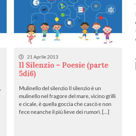
21 Aprile 2013
Il Silenzio – Poesie (parte
5di6)
,
Mulinello del silenzio Il silenzio è un
mulinello nel fragore del mare, vicino grilli
e cicale, è quella goccia che cascò e non
fece neanche il più lieve dei rumori. […]