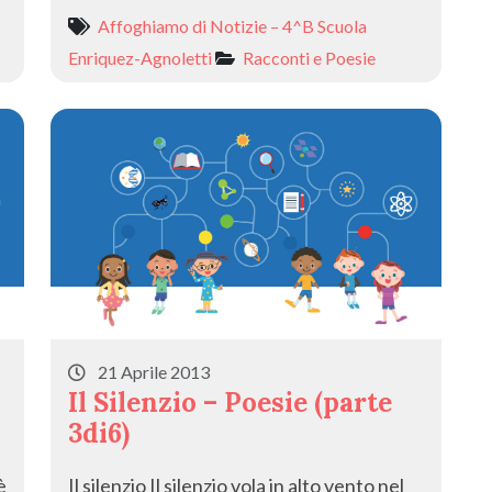
Affoghiamo di Notizie – 4^B Scuola
Enriquez-Agnoletti
Racconti e Poesie
21 Aprile 2013
Il Silenzio – Poesie (parte
3di6)
è
Il silenzio Il silenzio vola in alto vento nel