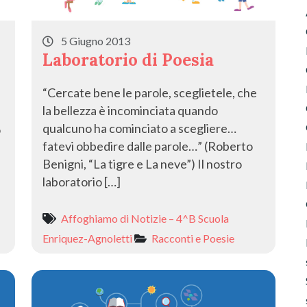
5 Giugno 2013
Laboratorio di Poesia
“Cercate bene le parole, sceglietele, che
la bellezza è incominciata quando
qualcuno ha cominciato a scegliere…
o
fatevi obbedire dalle parole…” (Roberto
Benigni, “La tigre e La neve”) Il nostro
laboratorio […]
Affoghiamo di Notizie – 4^B Scuola
Enriquez-Agnoletti
Racconti e Poesie