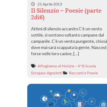
21 Aprile 2013
Il Silenzio – Poesie (parte
2di6)
Attimi di silenzio accanito C’è un vento
sottile, si sentono soltanto campane dal
campanile. C’è un vento pungente, chiss
dove mai sarà scappata la gente. Nascost
forse nelle loro casine, […]
Affoghiamo di Notizie – 4^B Scuola
Enriquez-Agnoletti
Racconti e Poesie