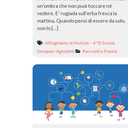
un’ombra che non puoi toccare né
vedere. E’ rugiada sull’erba fresca la
mattina. Quando pensi di essere da solo,
non lo […]
Affoghiamo di Notizie – 4^B Scuola
Enriquez-Agnoletti
Racconti e Poesie