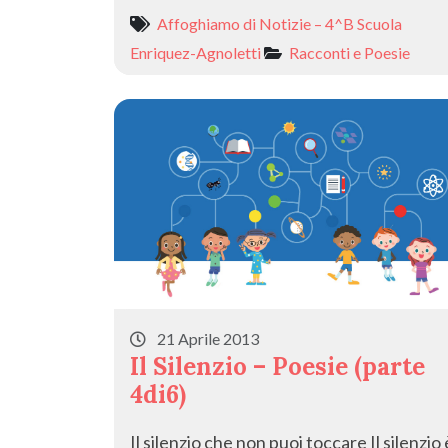
Affoghiamo di Notizie – 4^B Scuola
Enriquez-Agnoletti
Racconti e Poesie
21 Aprile 2013
Il Silenzio – Poesie (parte
4di6)
Il silenzio che non puoi toccare Il silenzio 