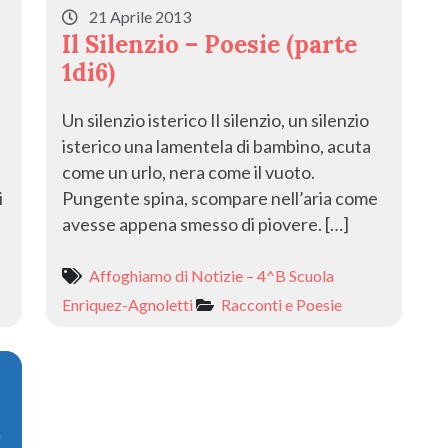
21 Aprile 2013
Il Silenzio – Poesie (parte
1di6)
Un silenzio isterico Il silenzio, un silenzio
isterico una lamentela di bambino, acuta
à
come un urlo, nera come il vuoto.
i
Pungente spina, scompare nell’aria come
avesse appena smesso di piovere. […]
Affoghiamo di Notizie – 4^B Scuola
Enriquez-Agnoletti
Racconti e Poesie