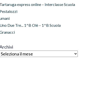
Tartaruga express online – Interclasse Scuola
Pestalozzi
umani
Uno Due Tre... 1^B Olè – 1^B Scuola
Granacci
Archivi