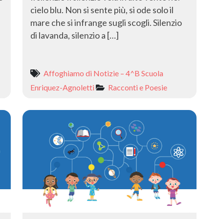
cielo blu. Non si sente più, si ode solo il
mare che si infrange sugli scogli. Silenzio
di lavanda, silenzio a […]
Affoghiamo di Notizie – 4^B Scuola
Enriquez-Agnoletti
Racconti e Poesie