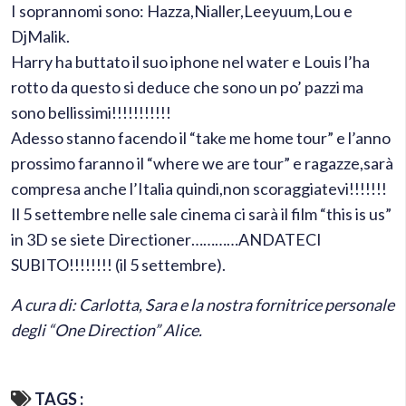
I soprannomi sono: Hazza,Nialler,Leeyuum,Lou e
DjMalik.
Harry ha buttato il suo iphone nel water e Louis l’ha
rotto da questo si deduce che sono un po’ pazzi ma
sono bellissimi!!!!!!!!!!!
Adesso stanno facendo il “take me home tour” e l’anno
prossimo faranno il “where we are tour” e ragazze,sarà
compresa anche l’Italia quindi,non scoraggiatevi!!!!!!!
Il 5 settembre nelle sale cinema ci sarà il film “this is us”
in 3D se siete Directioner…………ANDATECI
SUBITO!!!!!!!! (il 5 settembre).
A cura di: Carlotta, Sara e la nostra fornitrice personale
degli “One Direction” Alice.
TAGS :