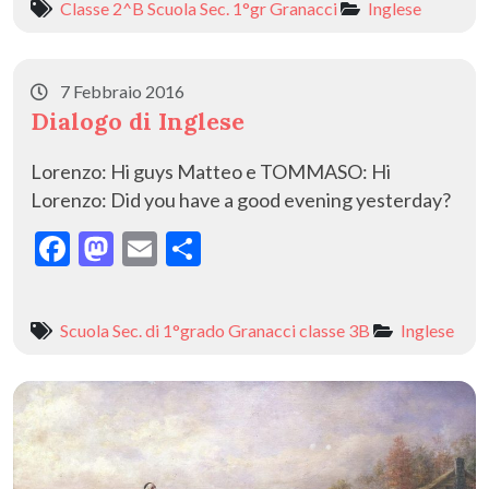
Classe 2^B Scuola Sec. 1°gr Granacci
Inglese
b
d
l
di
o
o
vi
o
n
di
7 Febbraio 2016
Dialogo di Inglese
k
Lorenzo: Hi guys Matteo e TOMMASO: Hi
Lorenzo: Did you have a good evening yesterday?
F
M
E
C
ac
as
m
o
e
to
ai
n
Scuola Sec. di 1°grado Granacci classe 3B
Inglese
b
d
l
di
o
o
vi
o
n
di
k