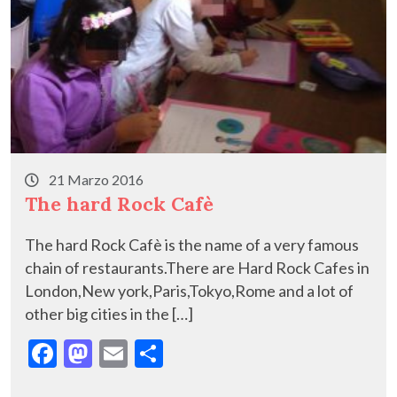
21 Marzo 2016
The hard Rock Cafè
The hard Rock Cafè is the name of a very famous
chain of restaurants.There are Hard Rock Cafes in
London,New york,Paris,Tokyo,Rome and a lot of
other big cities in the […]
F
M
E
C
ac
as
m
o