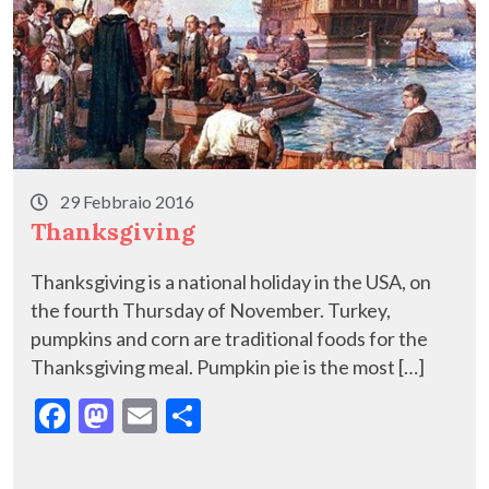
29 Febbraio 2016
Thanksgiving
Thanksgiving is a national holiday in the USA, on
the fourth Thursday of November. Turkey,
pumpkins and corn are traditional foods for the
Thanksgiving meal. Pumpkin pie is the most […]
F
M
E
C
ac
as
m
o
e
to
ai
n