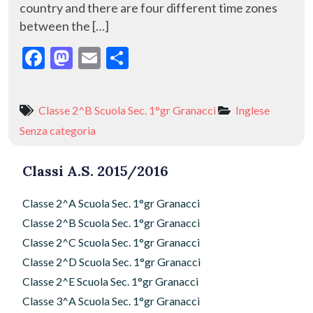
country and there are four different time zones
between the […]
F
M
E
C
ac
as
m
o
e
to
ai
n
Classe 2^B Scuola Sec. 1°gr Granacci
Inglese
b
d
l
di
Senza categoria
o
o
vi
o
n
di
Classi A.S. 2015/2016
k
Classe 2^A Scuola Sec. 1°gr Granacci
Classe 2^B Scuola Sec. 1°gr Granacci
Classe 2^C Scuola Sec. 1°gr Granacci
Classe 2^D Scuola Sec. 1°gr Granacci
Classe 2^E Scuola Sec. 1°gr Granacci
Classe 3^A Scuola Sec. 1°gr Granacci