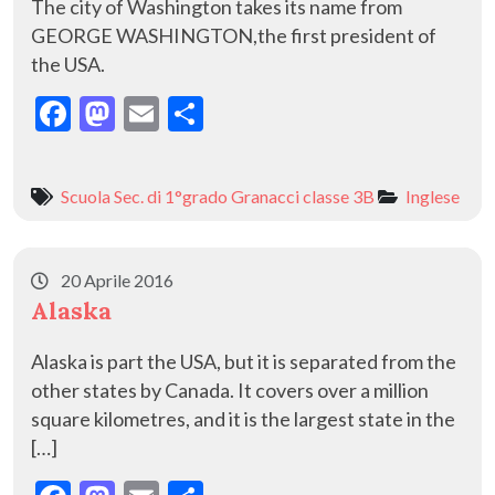
The city of Washington takes its name from
GEORGE WASHINGTON,the first president of
the USA.
F
M
E
C
ac
as
m
o
e
to
ai
n
Scuola Sec. di 1°grado Granacci classe 3B
Inglese
b
d
l
di
o
o
vi
o
n
di
20 Aprile 2016
Alaska
k
Alaska is part the USA, but it is separated from the
other states by Canada. It covers over a million
square kilometres, and it is the largest state in the
[…]