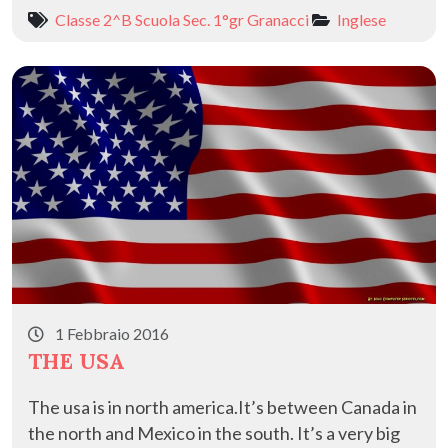
e
to
ai
n
Classe 2^B Scuola Sec. 1°gr Granacci
Inglese
b
d
l
di
o
o
vi
o
n
di
k
1 Febbraio 2016
THE USA
The usa is in north america.It’s between Canada in
the north and Mexico in the south. It’s a very big