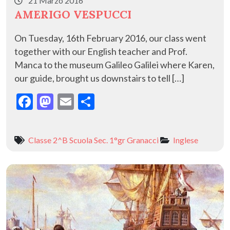
21 Marzo 2016
AMERIGO VESPUCCI
On Tuesday, 16th February 2016, our class went
together with our English teacher and Prof.
Manca to the museum Galileo Galilei where Karen,
our guide, brought us downstairs to tell […]
F
M
E
C
ac
as
m
o
e
to
ai
n
Classe 2^B Scuola Sec. 1°gr Granacci
Inglese
b
d
l
di
o
o
vi
o
n
di
k