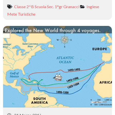
e
to
ai
n
Classe 2^B Scuola Sec. 1°gr Granacci
Inglese
b
d
l
di
Mete Turistiche
o
o
vi
o
n
di
k