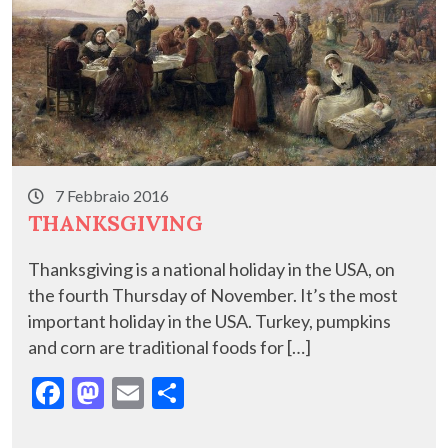
7 Febbraio 2016
THANKSGIVING
Thanksgiving is a national holiday in the USA, on
the fourth Thursday of November. It’s the most
important holiday in the USA. Turkey, pumpkins
and corn are traditional foods for […]
F
M
E
C
ac
as
m
o