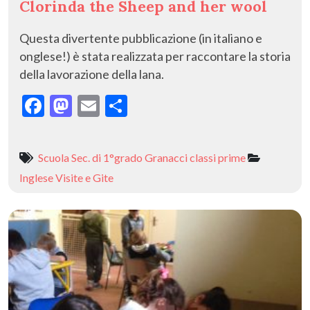
Clorinda the Sheep and her wool
Questa divertente pubblicazione (in italiano e
onglese!) è stata realizzata per raccontare la storia
della lavorazione della lana.
F
M
E
C
ac
as
m
o
e
to
ai
n
Scuola Sec. di 1°grado Granacci classi prime
b
d
l
di
Inglese
Visite e Gite
o
o
vi
o
n
di
k