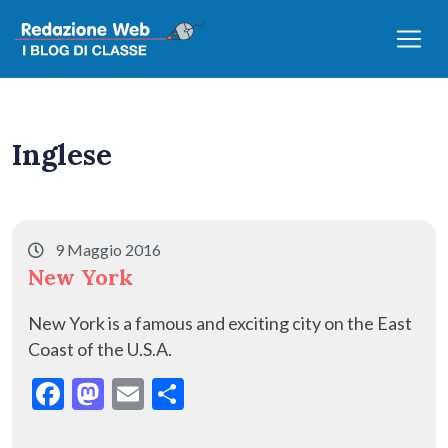
Inglese
9 Maggio 2016
New York
New York is a famous and exciting city on the East
Coast of the U.S.A.
F
M
E
C
ac
as
m
o