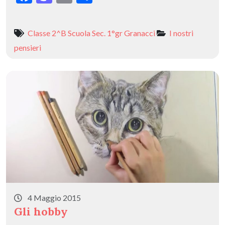
ac
as
m
o
e
to
ai
n
Classe 2^B Scuola Sec. 1°gr Granacci
I nostri
b
d
l
di
pensieri
o
o
vi
o
n
di
k
4 Maggio 2015
Gli hobby