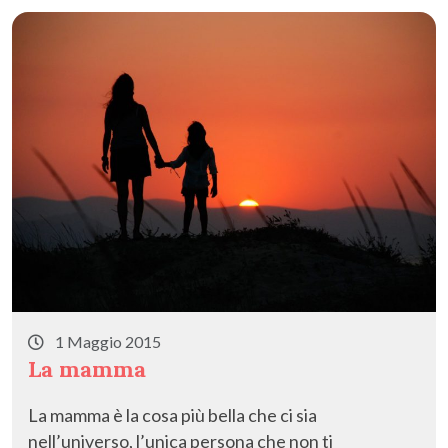
o
n
di
k
1 Maggio 2015
La mamma
La mamma è la cosa più bella che ci sia
nell’universo, l’unica persona che non ti