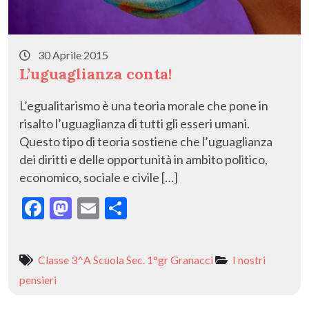
30 Aprile 2015
L’uguaglianza conta!
L’egualitarismo è una teoria morale che pone in
risalto l’uguaglianza di tutti gli esseri umani.
Questo tipo di teoria sostiene che l’uguaglianza
dei diritti e delle opportunità in ambito politico,
economico, sociale e civile […]
F
M
E
C
ac
as
m
o
e
to
ai
n
Classe 3^A Scuola Sec. 1°gr Granacci
I nostri
b
d
l
di
pensieri
o
o
vi