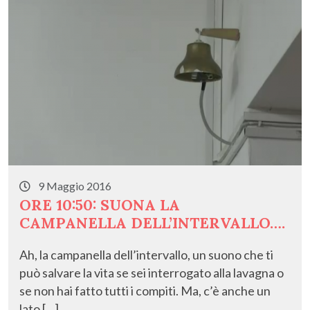
k
9 Maggio 2016
ORE 10:50: SUONA LA
CAMPANELLA DELL’INTERVALLO….
Ah, la campanella dell’intervallo, un suono che ti
può salvare la vita se sei interrogato alla lavagna o
se non hai fatto tutti i compiti. Ma, c’è anche un
lato […]