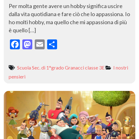
Per molta gente avere un hobby significa uscire
dalla vita quotidiana e fare ciò che lo appassiona. Io
ho molti hobby, ma quello che mi appassiona di più
è quello […]
F
M
E
C
ac
as
m
o
e
to
ai
n
Scuola Sec. di 1°grado Granacci classe 3E
I nostri
b
d
l
di
pensieri
o
o
vi
o
n
di
k