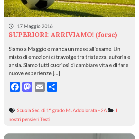
17 Maggio 2016
SUPERIORI: ARRIVIAMO! (forse)
Siamo a Maggio e manca un mese all’esame. Un
misto di emozioni ci travolge tra tristezza, euforia e
ansia. Siamo tutti cuoriosi di cambiare vita e di fare
nuove esperienze […]
F
M
E
C
ac
as
m
o
e
to
ai
n
Scuola Sec. di 1° grado M. Addolorata - 2A
I
b
d
l
di
nostri pensieri
Testi
o
o
vi
o
n
di