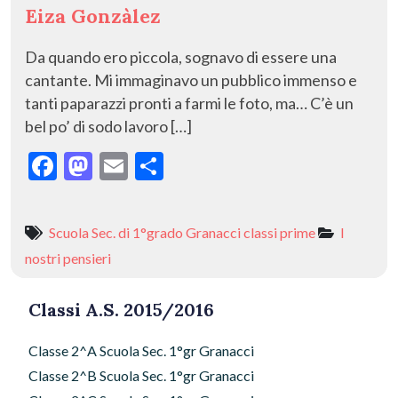
Eiza Gonzàlez
Da quando ero piccola, sognavo di essere una
cantante. Mi immaginavo un pubblico immenso e
tanti paparazzi pronti a farmi le foto, ma… C’è un
bel po’ di sodo lavoro […]
F
M
E
C
ac
as
m
o
e
to
ai
n
Scuola Sec. di 1°grado Granacci classi prime
I
b
d
l
di
nostri pensieri
o
o
vi
o
n
di
Classi A.S. 2015/2016
k
Classe 2^A Scuola Sec. 1°gr Granacci
Classe 2^B Scuola Sec. 1°gr Granacci