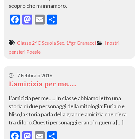
scopro che mi innamoro.
F
M
E
C
ac
as
m
o
e
to
ai
n
Classe 2^C Scuola Sec. 1°gr Granacci
I nostri
b
d
l
di
pensieri
Poesie
o
o
vi
o
n
di
7 Febbraio 2016
k
L’amicizia per me…..
L’amicizia per me….. In classe abbiamo letto una
storia di due personaggi della mitologia:Eurialo e
Niso,la storia parla della grande amicizia che c’era
tra di loro.Questi personaggi erano in guerra […]
F
M
E
C