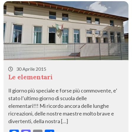
o
n
di
k
30 Aprile 2015
Le elementari
Il giorno più speciale e forse più commovente, e’
stato l’ultimo giorno di scuola delle
elementari!!! Mi ricordo ancora delle lunghe
ricreazioni, delle nostre maestre molto brave e
divertenti, della nostra […]