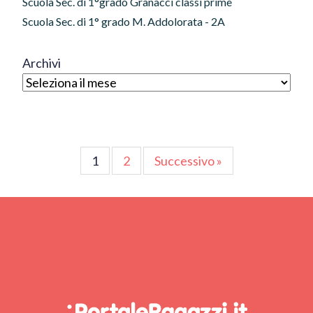
Scuola Sec. di 1°grado Granacci classi prime
Scuola Sec. di 1° grado M. Addolorata - 2A
Archivi
Paginazione
1
2
Successivo »
degli
articoli