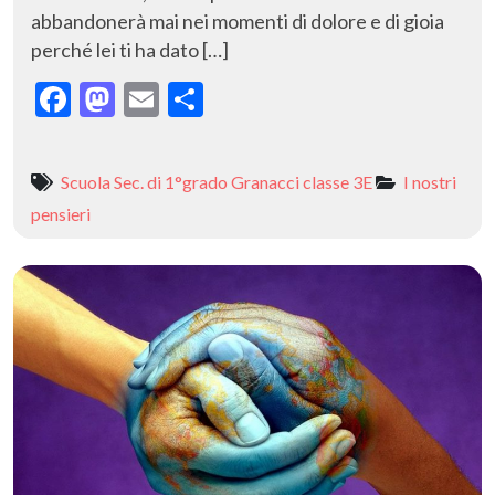
abbandonerà mai nei momenti di dolore e di gioia
perché lei ti ha dato […]
F
M
E
C
ac
as
m
o
e
to
ai
n
Scuola Sec. di 1°grado Granacci classe 3E
I nostri
b
d
l
di
pensieri
o
o
vi
o
n
di
k