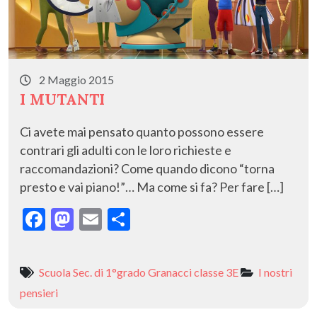
2 Maggio 2015
I MUTANTI
Ci avete mai pensato quanto possono essere
contrari gli adulti con le loro richieste e
raccomandazioni? Come quando dicono “torna
presto e vai piano!”… Ma come si fa? Per fare […]
F
M
E
C
ac
as
m
o
e
to
ai
n
Scuola Sec. di 1°grado Granacci classe 3E
I nostri
b
d
l
di
pensieri
o
o
vi