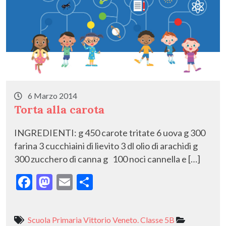
6 Marzo 2014
Torta alla carota
INGREDIENTI: g 450 carote tritate 6 uova g 300
farina 3 cucchiaini di lievito 3 dl olio di arachidi g
300 zucchero di canna g 100 noci cannella e […]
F
M
E
C
ac
as
m
o
e
to
ai
n
Scuola Primaria Vittorio Veneto. Classe 5B