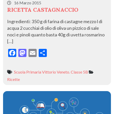
16 Marzo 2015
RICETTA CASTAGNACCIO
Ingredienti: 350 g di farina di castagne mezzo l di
acqua 2 cucchiai di olio di oliva un pizzico di sale
noci e pinoli quanto basta 40g di uvetta rosmarino
[…]
F
M
E
C
ac
as
m
o
e
to
ai
n
Scuola Primaria Vittorio Veneto. Classe 5B
b
d
l
di
Ricette
o
o
vi
o
n
di
k