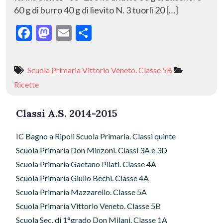
60 g di burro 40 g di lievito N. 3 tuorli 20 […]
F
M
E
C
ac
as
m
o
e
to
ai
n
Scuola Primaria Vittorio Veneto. Classe 5B
b
d
l
di
Ricette
o
o
vi
o
n
di
Classi A.S. 2014-2015
k
IC Bagno a Ripoli Scuola Primaria. Classi quinte
Scuola Primaria Don Minzoni. Classi 3A e 3D
Scuola Primaria Gaetano Pilati. Classe 4A
Scuola Primaria Giulio Bechi. Classe 4A
Scuola Primaria Mazzarello. Classe 5A
Scuola Primaria Vittorio Veneto. Classe 5B
Scuola Sec. di 1°grado Don Milani. Classe 1A