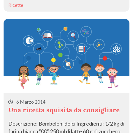
b
d
l
di
Ricette
o
o
vi
o
n
di
k
6 Marzo 2014
Una ricetta squisita da consigliare
Descrizione: Bomboloni dolci Ingredienti: 1/2 kg di
farina bianca “00” 250 ml di latte 60 g di zucchero