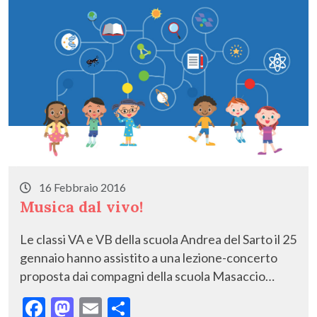
k
16 Febbraio 2016
Musica dal vivo!
Le classi VA e VB della scuola Andrea del Sarto il 25
gennaio hanno assistito a una lezione-concerto
proposta dai compagni della scuola Masaccio…
F
M
E
C