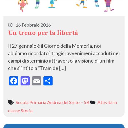
16 Febbraio 2016
Un treno per la libertà
Il 27 gennaio è il Giorno della Memoria, noi
abbiamo ricordato i tragici avvenimeni accaduti nei
campi di sterminio attraverso la visione di un film
che si intitola “Train de […]
F
M
E
C
ac
as
m
o
e
to
ai
n
Scuola Primaria Andrea del Sarto – 5B
Attività in
b
d
l
di
classe
Storia
o
o
vi
o
n
di