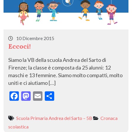
10 Dicembre 2015
Eccoci!
Siamo la VB della scuola Andrea del Sarto di
Firenze; la classe è composta da 25 alunni: 12
maschi e 13 femmine. Siamo molto compatti, molto
uniti e ci aiutiamo […]
F
M
E
C
ac
as
m
o
e
to
ai
n
Scuola Primaria Andrea del Sarto – 5B
Cronaca
b
d
l
di
scolastica