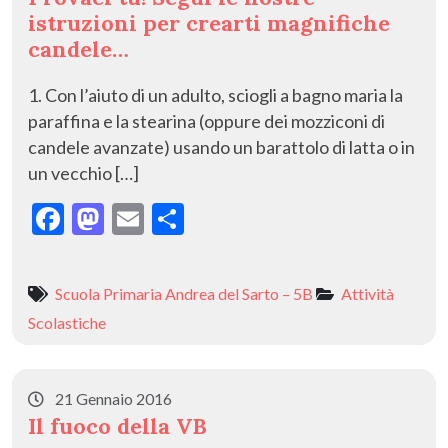
istruzioni per crearti magnifiche
candele…
1. Con l’aiuto di un adulto, sciogli a bagno maria la
paraffina e la stearina (oppure dei mozziconi di
candele avanzate) usando un barattolo di latta o in
un vecchio […]
F
M
E
C
ac
as
m
o
e
to
ai
n
Scuola Primaria Andrea del Sarto – 5B
Attività
b
d
l
di
Scolastiche
o
o
vi
o
n
di
21 Gennaio 2016
k
Il fuoco della VB