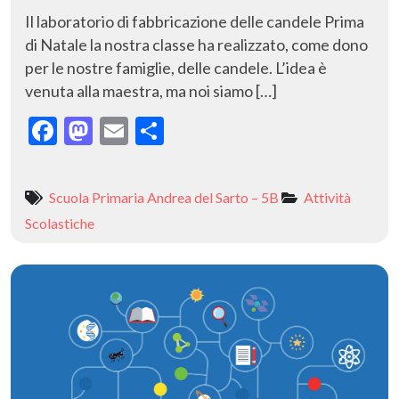
Il laboratorio di fabbricazione delle candele Prima
di Natale la nostra classe ha realizzato, come dono
per le nostre famiglie, delle candele. L’idea è
venuta alla maestra, ma noi siamo […]
F
M
E
C
ac
as
m
o
e
to
ai
n
Scuola Primaria Andrea del Sarto – 5B
Attività
b
d
l
di
Scolastiche
o
o
vi
o
n
di
k