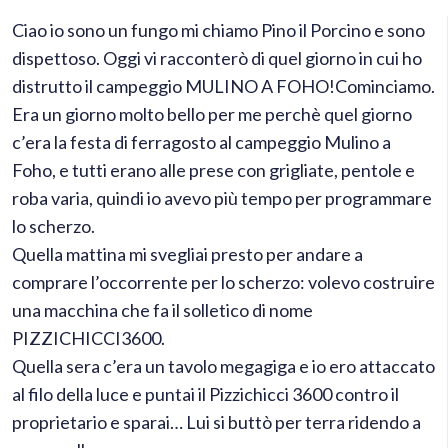
Ciao io sono un fungo mi chiamo Pino il Porcino e sono
dispettoso. Oggi vi racconterò di quel giorno in cui ho
distrutto il campeggio MULINO A FOHO!
Cominciamo.
Era un giorno molto bello per me perchè quel giorno
c’era la festa di ferragosto al campeggio Mulino a
Foho, e tutti erano alle prese con grigliate, pentole e
roba varia, quindi io avevo più tempo per programmare
lo scherzo.
Quella mattina mi svegliai presto per andare a
comprare l’occorrente per lo scherzo: volevo costruire
una macchina che fa il solletico di nome
PIZZICHICCI3600.
Quella sera c’era un tavolo megagiga e io ero attaccato
al filo della luce e puntai il Pizzichicci 3600 contro il
proprietario e sparai… Lui si buttò per terra ridendo a