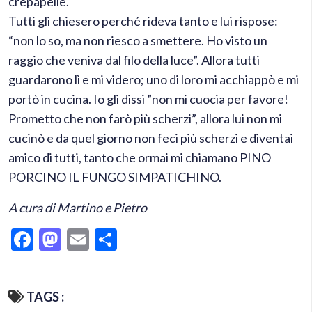
crepapelle.
Tutti gli chiesero perché rideva tanto e lui rispose:
“non lo so, ma non riesco a smettere. Ho visto un
raggio che veniva dal filo della luce”. Allora tutti
guardarono lì e mi videro; uno di loro mi acchiappò e mi
portò in cucina. Io gli dissi ”non mi cuocia per favore!
Prometto che non farò più scherzi”, allora lui non mi
cucinò e da quel giorno non feci più scherzi e diventai
amico di tutti, tanto che ormai mi chiamano PINO
PORCINO IL FUNGO SIMPATICHINO.
A cura di Martino e Pietro
Facebook
Mastodon
Email
Condividi
TAGS :