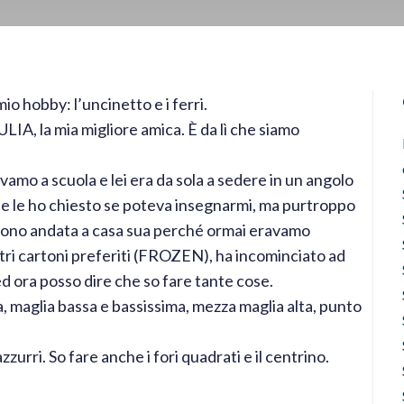
o hobby: l’uncinetto e i ferri.
LIA, la mia migliore amica.
È da lì che siamo
vamo a scuola e lei era da sola a sedere in un angolo
i e le ho chiesto se poteva insegnarmi, ma purtroppo
sono andata a casa sua perché ormai eravamo
 cartoni preferiti (FROZEN), ha incominciato ad
d ora posso dire che so fare tante cose.
ta, maglia bassa e bassissima, mezza maglia alta, punto
zzurri. So fare anche i fori quadrati e il centrino.