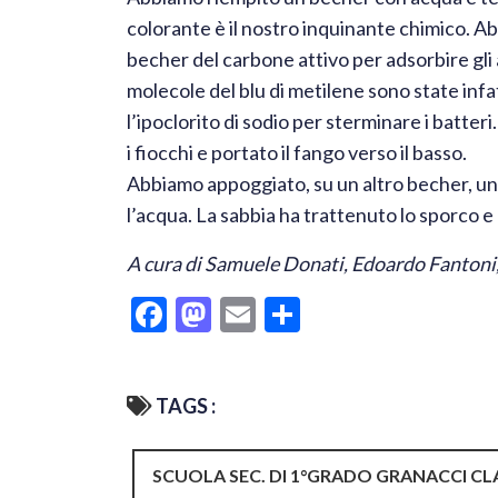
colorante è il nostro inquinante chimico. 
becher del carbone attivo per adsorbire gli a
molecole del blu di metilene sono state infa
l’ipoclorito di sodio per sterminare i batte
i fiocchi e portato il fango verso il basso.
Abbiamo appoggiato, su un altro becher, un 
l’acqua. La sabbia ha trattenuto lo sporco e
A cura di Samuele Donati, Edoardo Fantoni
Facebook
Mastodon
Email
Condividi
TAGS :
SCUOLA SEC. DI 1°GRADO GRANACCI CLA