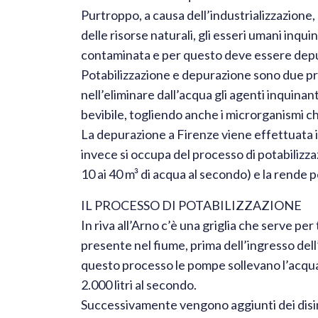
Purtroppo, a causa dell’industrializzazione
delle risorse naturali, gli esseri umani inqu
contaminata e per questo deve essere depur
Potabilizzazione e depurazione sono due pro
nell’eliminare dall’acqua gli agenti inquinant
bevibile, togliendo anche i microrganismi c
La depurazione a Firenze viene effettuata in
invece si occupa del processo di potabilizza
10 ai 40 m³ di acqua al secondo) e la rende p
IL PROCESSO DI POTABILIZZAZIONE
In riva all’Arno c’è una griglia che serve per
presente nel fiume, prima dell’ingresso del
questo processo le pompe sollevano l’acqua f
2.000 litri al secondo.
Successivamente vengono aggiunti dei disinfe