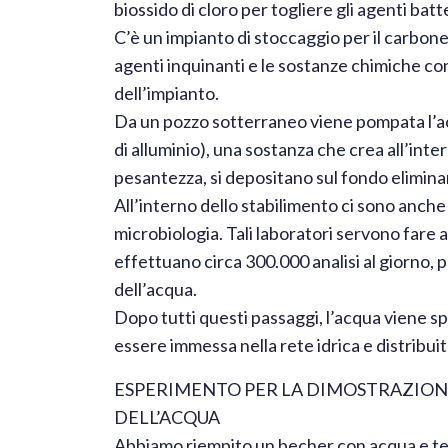
biossido di cloro per togliere gli agenti batte
C’è un impianto di stoccaggio per il carbone 
agenti inquinanti e le sostanze chimiche co
dell’impianto.
Da un pozzo sotterraneo viene pompata l’acq
di alluminio), una sostanza che crea all’inte
pesantezza, si depositano sul fondo eliminand
All’interno dello stabilimento ci sono anche
microbiologia. Tali laboratori servono fare 
effettuano circa 300.000 analisi al giorno, 
dell’acqua.
Dopo tutti questi passaggi, l’acqua viene s
essere immessa nella rete idrica e distribuit
ESPERIMENTO PER LA DIMOSTRAZION
DELL’ACQUA
Abbiamo riempito un becher con acqua e terra