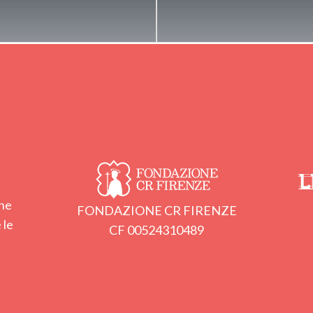
one
FONDAZIONE CR FIRENZE
 le
CF 00524310489