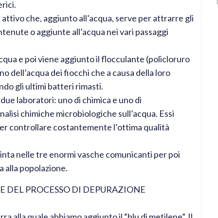
rici.
attivo che, aggiunto all’acqua, serve per attrarre gli
ntenute o aggiunte all’acqua nei vari passaggi
ua e poi viene aggiunto il flocculante (policloruro
rno dell’acqua dei fiocchi che a causa della loro
o gli ultimi batteri rimasti.
 due laboratori: uno di chimica e uno di
analisi chimiche microbiologiche sull’acqua. Essi
per controllare costantemente l’ottima qualità
pinta nelle tre enormi vasche comunicanti per poi
a alla popolazione.
E DEL PROCESSO DI DEPURAZIONE
 alla quale abbiamo aggiunto il “blu di metilene”. Il