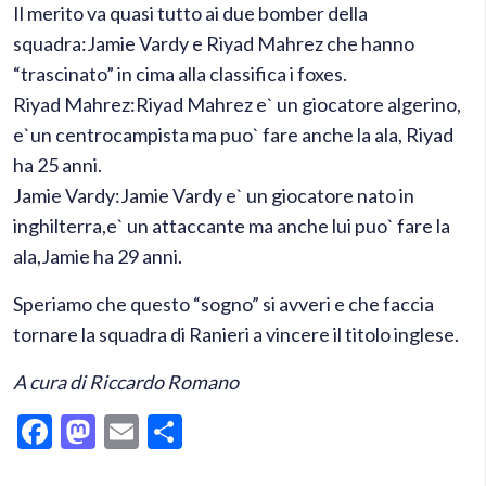
Il merito va quasi tutto ai due bomber della
squadra:Jamie Vardy e Riyad Mahrez che hanno
“trascinato” in cima alla classifica i foxes.
Riyad Mahrez:Riyad Mahrez e` un giocatore algerino,
e`un centrocampista ma puo` fare anche la ala, Riyad
ha 25 anni.
Jamie Vardy:Jamie Vardy e` un giocatore nato in
inghilterra,e` un attaccante ma anche lui puo` fare la
ala,Jamie ha 29 anni.
Speriamo che questo “sogno” si avveri e che faccia
tornare la squadra di Ranieri a vincere il titolo inglese.
A cura di Riccardo Romano
Facebook
Mastodon
Email
Condividi