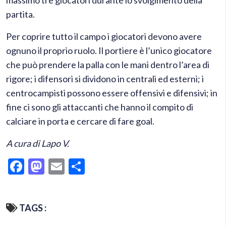
massimo tre giocatori durante lo svolgimento della
partita.
Per coprire tutto il campo i giocatori devono avere
ognuno il proprio ruolo. Il portiere è l’unico giocatore
che può prendere la palla con le mani dentro l’area di
rigore; i difensori si dividono in centrali ed esterni; i
centrocampisti possono essere offensivi e difensivi; in
fine ci sono gli attaccanti che hanno il compito di
calciare in porta e cercare di fare goal.
A cura di Lapo V.
Facebook
Mastodon
Email
Condividi
TAGS :