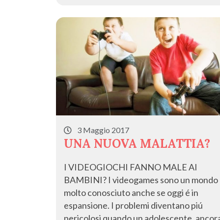
k
3 Maggio 2017
UNA NUOVA MALATTIA?
I VIDEOGIOCHI FANNO MALE AI
BAMBINI? I videogames sono un mondo
molto conosciuto anche se oggi é in
espansione. I problemi diventano piú
pericolosi quando un adolescente, ancor