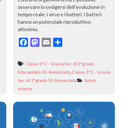
osservare lo svolgersi dell’evoluzione in
tempo reale: i virus e i batteri. I batteri
hanno un potenziale riproduttivo
altissimo.
F
M
E
C
ac
as
m
o
e
to
ai
n
Classe 3^C - Scuola Sec. di 1°grado
b
d
l
di
Educandato SS. Annunziata
,
Classe 3^C - Scuola
o
o
vi
Sec. di 1°grado SS. Annunziata
Salute
o
n
di
scienze
k