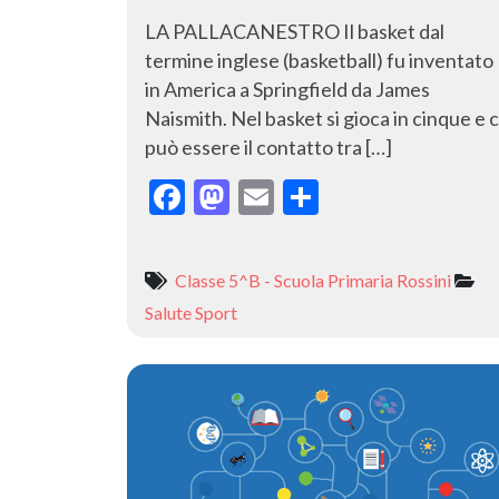
LA PALLACANESTRO Il basket dal
termine inglese (basketball) fu inventato
in America a Springfield da James
Naismith. Nel basket si gioca in cinque e c
può essere il contatto tra […]
F
M
E
C
ac
as
m
o
e
to
ai
n
Classe 5^B - Scuola Primaria Rossini
b
d
l
di
Salute
Sport
o
o
vi
o
n
di
k