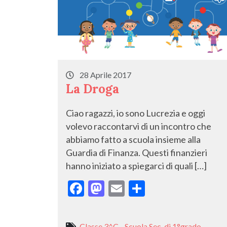
28 Aprile 2017
La Droga
Ciao ragazzi, io sono Lucrezia e oggi
volevo raccontarvi di un incontro che
abbiamo fatto a scuola insieme alla
Guardia di Finanza. Questi finanzieri
hanno iniziato a spiegarci di quali […]
F
M
E
C
ac
as
m
o
e
to
ai
n
Classe 3^C - Scuola Sec. di 1°grado