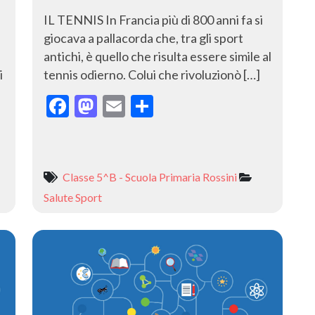
IL TENNIS In Francia più di 800 anni fa si
giocava a pallacorda che, tra gli sport
antichi, è quello che risulta essere simile al
i
tennis odierno. Colui che rivoluzionò […]
F
M
E
C
ac
as
m
o
e
to
ai
n
b
d
l
di
Classe 5^B - Scuola Primaria Rossini
o
o
vi
Salute
Sport
o
n
di
k