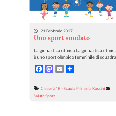
21 Febbraio 2017
Uno sport snodato
La ginnastica ritmica La ginnastica ritmic
è uno sport olimpico femminile di squadra
F
M
E
C
ac
as
m
o
e
to
ai
n
Classe 5^B - Scuola Primaria Rossini
b
d
l
di
Salute
Sport
o
o
vi
o
n
di