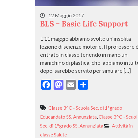
12 Maggio 2017
BLS – Basic Life Support
L’11 maggio abbiamo svolto un’insolita
lezione di scienze motorie. Il professore 
entrato in classe tenendo in mano un
manichino di plastica, che, abbiamo intuit
dopo, sarebbe servito per simulare […]
F
M
E
C
ac
as
m
o
e
to
ai
n
Classe 3^C - Scuola Sec. di 1°grado
b
d
l
di
Educandato SS. Annunziata
,
Classe 3^C - Scuol
o
o
vi
Sec. di 1°grado SS. Annunziata
Attività in
o
n
di
classe
Salute