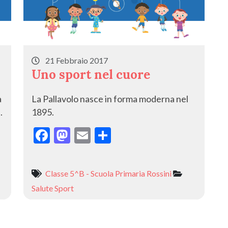
21 Febbraio 2017
Uno sport nel cuore
a
La Pallavolo nasce in forma moderna nel
.
1895.
F
M
E
C
ac
as
m
o
e
to
ai
n
Classe 5^B - Scuola Primaria Rossini
b
d
l
di
Salute
Sport
o
o
vi
o
n
di