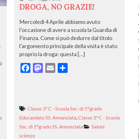
DROGA, NO GRAZIE!
Mercoledì 4 Aprile abbiamo avuto
l’occasione di avere a scuola la Guardia di
Finanza. Come si può dedurre dal titolo
l’argomento principale della visita è stato
è
proprio la droga: questa […]
o
F
M
E
C
ac
as
m
o
e
to
ai
n
b
d
l
di
o
o
vi
Classe 3^C - Scuola Sec. di 1°grado
o
n
di
a
Educandato SS. Annunziata
,
Classe 3^C - Scuola
k
Sec. di 1°grado SS. Annunziata
Salute
scienze