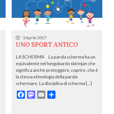
3 Aprile 2017
UNO SPORT ANTICO
LA SCHERMA La parola scherma ha un
equivalente nel longobardo skirmjan che
significa anche proteggere, coprire, che è
la stessa etimologia della parola
schermare. La disciplina di scherma […]
F
M
E
C
ac
as
m
o
e
to
ai
n