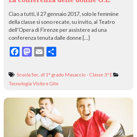
Ciao a tutti, il 27 gennaio 2017, solo le femmine
della classe si sono recate, su invito, al Teatro
dell’Opera di Firenze per assistere ad una
conferenza tenuta dalle donne […]
F
M
E
C
ac
as
m
o
e
to
ai
n
Scuola Sec. di 1° grado Masaccio - Classe 3^E
b
d
l
di
Tecnologia
Visite e Gite
o
o
vi
o
n
di
k