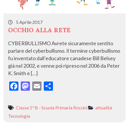
5 Aprile 2017
OCCHIO ALLA RETE
CYBERBULLISMO Avrete sicuramente sentito
parlare del cyberbullismo. Il termine cyberbullismo
fu inventato dall’educatore canadese Bill Belsey
già nel 2002, e venne poi ripreso nel 2006 da Peter
K. Smith e […]
F
M
E
C
ac
as
m
o
e
to
ai
n
Classe 5^B - Scuola Primaria Rossini
attualità
b
d
l
di
Tecnologia
o
o
vi