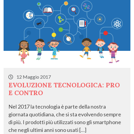
k
12 Maggio 2017
EVOLUZIONE TECNOLOGICA: PRO
E CONTRO
Nel 2017 la tecnologia è parte della nostra
giornata quotidiana, che si sta evolvendo sempre
di più. I prodotti più utilizzati sono gli smartphone
che negli ultimi anni sono usati […]