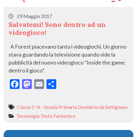
29 Maggio 2017
Salvatemi! Sono dentro ad un
videogioco!
A Forest piacevano tanto i videogiochi. Un giorno
stava guardando la televisione quando vide la
pubblicità del nuovo videogioco “Inside the game:
dentro il gioco”.
F
M
E
C
ac
as
m
o
e
to
ai
n
Classe 5^A - Scuola Primaria Desiderio da Settignano
b
d
l
di
Tecnologia
Testo Fantastico
o
o
vi
o
n
di