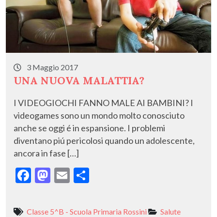
3 Maggio 2017
UNA NUOVA MALATTIA?
I VIDEOGIOCHI FANNO MALE AI BAMBINI? I
videogames sono un mondo molto conosciuto
anche se oggi é in espansione. I problemi
diventano piú pericolosi quando un adolescente,
ancora in fase […]
F
M
E
C
ac
as
m
o
e
to
ai
n
Classe 5^B - Scuola Primaria Rossini
Salute