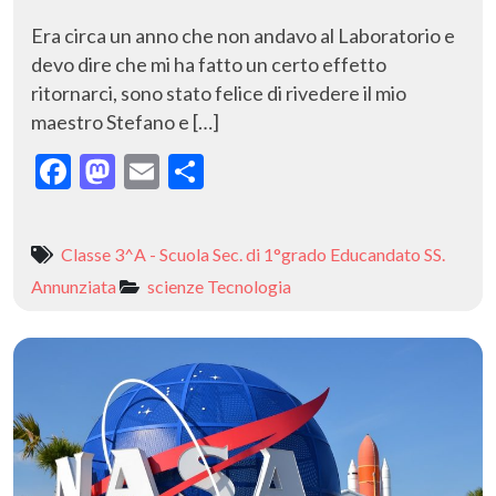
Era circa un anno che non andavo al Laboratorio e
devo dire che mi ha fatto un certo effetto
ritornarci, sono stato felice di rivedere il mio
maestro Stefano e […]
F
M
E
C
ac
as
m
o
e
to
ai
n
Classe 3^A - Scuola Sec. di 1°grado Educandato SS.
b
d
l
di
Annunziata
scienze
Tecnologia
o
o
vi
o
n
di
k