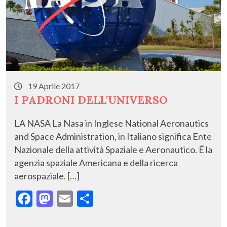
19 Aprile 2017
I PADRONI DELL’UNIVERSO
LA NASA La Nasa in Inglese National Aeronautics
and Space Administration, in Italiano significa Ente
Nazionale della attività Spaziale e Aeronautico. É la
agenzia spaziale Americana e della ricerca
aerospaziale. […]
F
M
E
C
ac
as
m
o