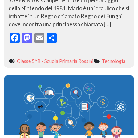
della Nintendo del 1981. Mario è un idraulico che si
imbatte in un Regno chiamato Regno dei Funghi
dove incontra una principessa chiamata […]
F
M
E
C
ac
as
m
o
e
to
ai
n
Classe 5^B - Scuola Primaria Rossini
Tecnologia
b
d
l
di
o
o
vi
o
n
di
k