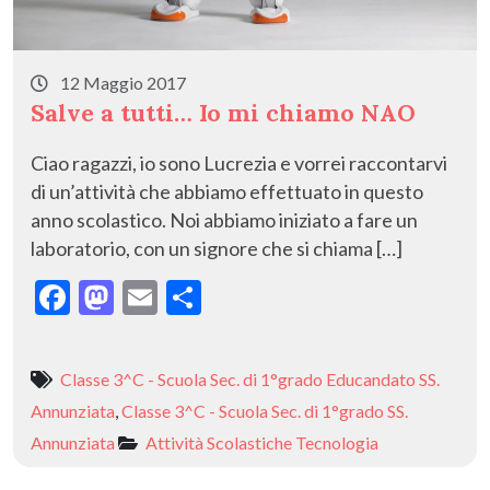
12 Maggio 2017
Salve a tutti… Io mi chiamo NAO
Ciao ragazzi, io sono Lucrezia e vorrei raccontarvi
di un’attività che abbiamo effettuato in questo
anno scolastico. Noi abbiamo iniziato a fare un
laboratorio, con un signore che si chiama […]
F
M
E
C
ac
as
m
o
e
to
ai
n
Classe 3^C - Scuola Sec. di 1°grado Educandato SS.
b
d
l
di
Annunziata
,
Classe 3^C - Scuola Sec. di 1°grado SS.
o
o
vi
Annunziata
Attività Scolastiche
Tecnologia
o
n
di