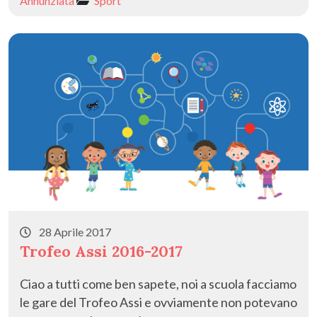
Annunziata
Sport
o
n
di
k
28 Aprile 2017
Trofeo Assi 2016-2017
Ciao a tutti come ben sapete, noi a scuola facciamo
le gare del Trofeo Assi e ovviamente non potevano