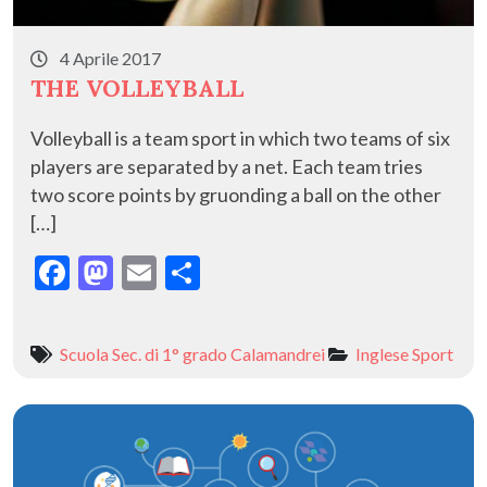
4 Aprile 2017
THE VOLLEYBALL
Volleyball is a team sport in which two teams of six
players are separated by a net. Each team tries
two score points by gruonding a ball on the other
[…]
F
M
E
C
ac
as
m
o
e
to
ai
n
Scuola Sec. di 1° grado Calamandrei
Inglese
Sport
b
d
l
di
o
o
vi
o
n
di
k