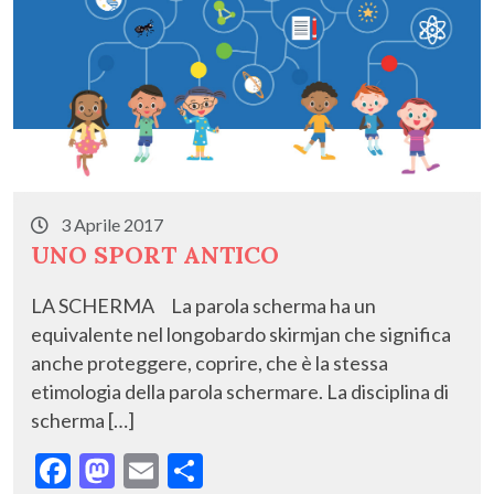
3 Aprile 2017
UNO SPORT ANTICO
LA SCHERMA La parola scherma ha un
equivalente nel longobardo skirmjan che significa
anche proteggere, coprire, che è la stessa
etimologia della parola schermare. La disciplina di
scherma […]
F
M
E
C