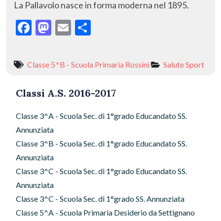
La Pallavolo nasce in forma moderna nel 1895.
F
M
E
C
ac
as
m
o
e
to
ai
n
Classe 5^B - Scuola Primaria Rossini
Salute
Sport
b
d
l
di
o
o
vi
Classi A.S. 2016-2017
o
n
di
Classe 3^A - Scuola Sec. di 1°grado Educandato SS.
k
Annunziata
Classe 3^B - Scuola Sec. di 1°grado Educandato SS.
Annunziata
Classe 3^C - Scuola Sec. di 1°grado Educandato SS.
Annunziata
Classe 3^C - Scuola Sec. di 1°grado SS. Annunziata
Classe 5^A - Scuola Primaria Desiderio da Settignano