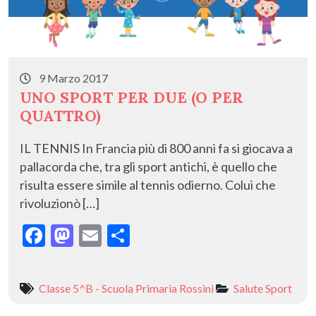
9 Marzo 2017
UNO SPORT PER DUE (O PER
QUATTRO)
IL TENNIS In Francia più di 800 anni fa si giocava a
pallacorda che, tra gli sport antichi, è quello che
risulta essere simile al tennis odierno. Colui che
rivoluzionò […]
F
M
E
C
ac
as
m
o
e
to
ai
n
Classe 5^B - Scuola Primaria Rossini
Salute
Sport
b
d
l
di