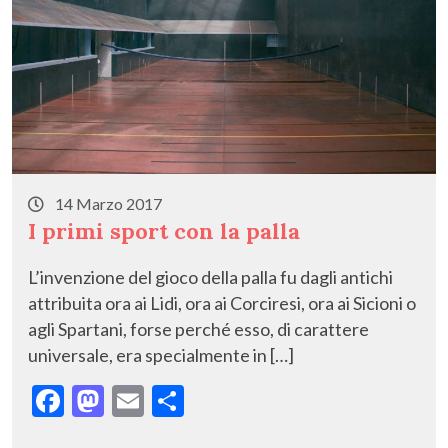
14 Marzo 2017
I primi sport con la palla
L’invenzione del gioco della palla fu dagli antichi
attribuita ora ai Lidi, ora ai Corciresi, ora ai Sicioni o
agli Spartani, forse perché esso, di carattere
universale, era specialmente in […]
F
M
E
C
ac
as
m
o