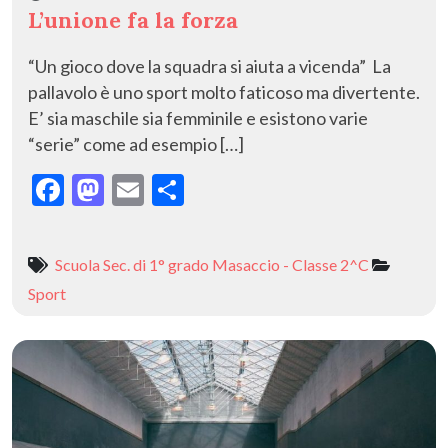
L’unione fa la forza
“Un gioco dove la squadra si aiuta a vicenda” La
pallavolo è uno sport molto faticoso ma divertente.
E’ sia maschile sia femminile e esistono varie
“serie” come ad esempio […]
F
M
E
C
ac
as
m
o
e
to
ai
n
Scuola Sec. di 1° grado Masaccio - Classe 2^C
b
d
l
di
Sport
o
o
vi
o
n
di
k