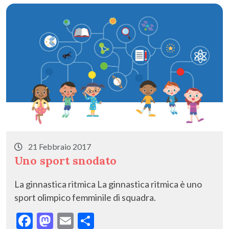
o
o
vi
o
n
di
k
21 Febbraio 2017
Uno sport snodato
La ginnastica ritmica La ginnastica ritmica è uno
sport olimpico femminile di squadra.
F
M
E
C