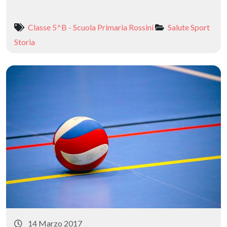
ac
as
m
o
e
to
ai
n
Classe 5^B - Scuola Primaria Rossini
Salute
Sport
b
d
l
di
Storia
o
o
vi
o
n
di
k
14 Marzo 2017