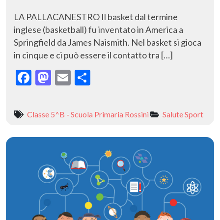
LA PALLACANESTRO Il basket dal termine
inglese (basketball) fu inventato in America a
Springfield da James Naismith. Nel basket si gioca
in cinque e ci può essere il contatto tra […]
F
M
E
C
ac
as
m
o
e
to
ai
n
Classe 5^B - Scuola Primaria Rossini
Salute
Sport
b
d
l
di
o
o
vi
o
n
di
k