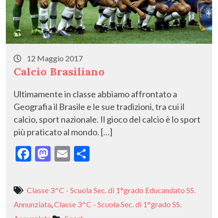
12 Maggio 2017
Calcio Brasiliano
Ultimamente in classe abbiamo affrontato a
Geografia il Brasile e le sue tradizioni, tra cui il
calcio, sport nazionale. Il gioco del calcio è lo sport
più praticato al mondo. […]
F
M
E
C
ac
as
m
o
e
to
ai
n
Classe 3^C - Scuola Sec. di 1°grado Educandato SS.
b
d
l
di
Annunziata
,
Classe 3^C - Scuola Sec. di 1°grado SS.
o
o
vi