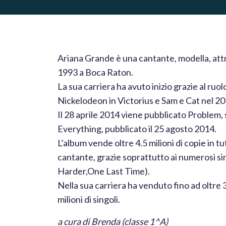
Ariana Grande è una cantante, modella, attri
1993 a Boca Raton.
La sua carriera ha avuto inizio grazie al ruol
Nickelodeon in Victorius e Sam e Cat nel 2
Il 28 aprile 2014 viene pubblicato Problem,
Everything, pubblicato il 25 agosto 2014.
L’album vende oltre 4.5 milioni di copie in t
cantante, grazie soprattutto ai numerosi si
Harder,One Last Time).
Nella sua carriera ha venduto fino ad oltre 30 
milioni di singoli.
a cura di Brenda (classe 1^A)