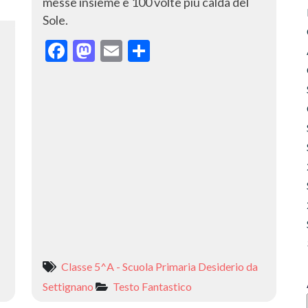
messe insieme e 100 volte più calda del
Sole.
F
M
E
C
ac
as
m
o
e
to
ai
n
b
d
l
di
o
o
vi
o
n
di
k
Classe 5^A - Scuola Primaria Desiderio da
Settignano
Testo Fantastico