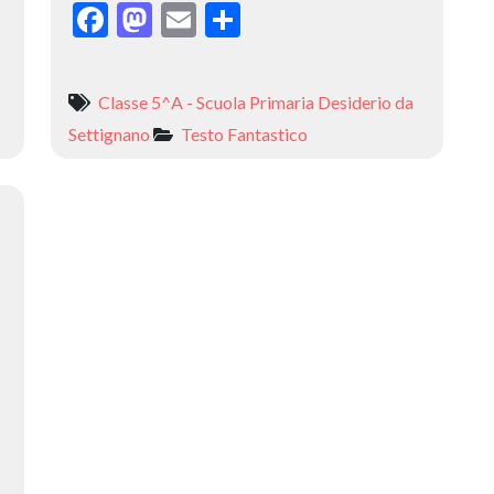
F
M
E
C
ac
as
m
o
e
to
ai
n
Classe 5^A - Scuola Primaria Desiderio da
b
d
l
di
Settignano
Testo Fantastico
o
o
vi
o
n
di
k
l