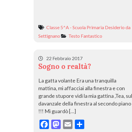
ac
as
m
o
e
to
ai
n
b
d
l
di
Classe 5^A - Scuola Primaria Desiderio da
o
o
vi
Settignano
Testo Fantastico
o
n
di
k
22 Febbraio 2017
Sogno o realtà?
La gatta volante Era una tranquilla
mattina, mi affacciai alla finestra e con
grande stupore vidi la mia gattina ,Tea, su
davanzale della finestra al secondo piano
!!! Mi guardò […]
F
M
E
C