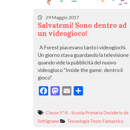
29 Maggio 2017
Salvatemi! Sono dentro ad
un videogioco!
A Forest piacevano tanto i videogiochi.
Un giorno stava guardando la televisione
quando vide la pubblicità del nuovo
videogioco “Inside the game: dentro il
gioco”.
F
M
E
C
ac
as
m
o
e
to
ai
n
Classe 5^A - Scuola Primaria Desiderio da
b
d
l
di
Settignano
Tecnologia
Testo Fantastico
o
o
vi