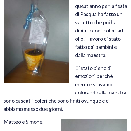
quest’anno per la festa
di Pasqua ha fatto un
vasetto che poi ha
dipinto con i colori ad
olio ,il lavoro e’ stato
fatto dai bambini e
dalla maestra.
E’ stato pieno di
emozioni perchè
mentre stavamo
colorando alla maestra
sono cascati i colori che sono finiti ovunque e ci
abbiamo messo due giorni.
Matteo e Simone.