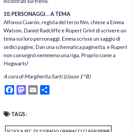
incontrati sul treno.
10. PERSONAGGI… A TEMA
Alfonso Cuarón, regista del terzo film, chiese a Emma
Watson, Daniel Radcliffe e Rupert Grint di scrivere un
tema sui loro personaggi. Emma scrisse un saggio di
sedici pagine, Dan una schematica paginetta, e Rupert
non consegnò nemmeno una riga. Proprio come a
Hogwarts!
A cura di Margherita Sarti (classe 1^B)
Facebook
Mastodon
Email
Condividi
TAGS :
SCUOLA SEC. DI 1°GRADO GRANACCI CLASSI PRIME