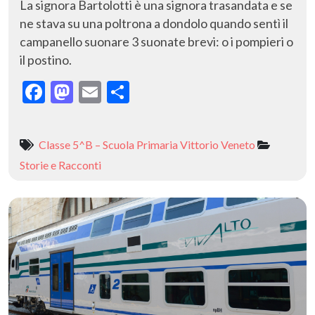
La signora Bartolotti è una signora trasandata e se
ne stava su una poltrona a dondolo quando sentì il
campanello suonare 3 suonate brevi: o i pompieri o
il postino.
F
M
E
C
ac
as
m
o
e
to
ai
n
Classe 5^B – Scuola Primaria Vittorio Veneto
b
d
l
di
Storie e Racconti
o
o
vi
o
n
di
k