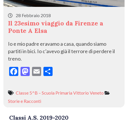
28 Febbraio 2018
Il 23esimo viaggio da Firenze a
Ponte A Elsa
Io e mio padre eravamo a casa, quando siamo
partiti in bici. Io c’avevo già il terrore di perdere il
treno.
F
M
E
C
ac
as
m
o
e
to
ai
n
Classe 5^B – Scuola Primaria Vittorio Veneto
b
d
l
di
Storie e Racconti
o
o
vi
o
n
di
Classi A.S. 2019-2020
k