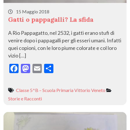
15 Maggio 2018
Gatti o pappagalli? La sfida
A Rio Pappagatto, nel 2532, i gatti erano stufi di
venire dopo i pappagalli per gli esseri umani. Infatti
quei copioni, con le loro piume colorate e col loro
vizio […]
F
M
E
C
ac
as
m
o
e
to
ai
n
Classe 5^B – Scuola Primaria Vittorio Veneto
b
d
l
di
Storie e Racconti
o
o
vi
o
n
di
k