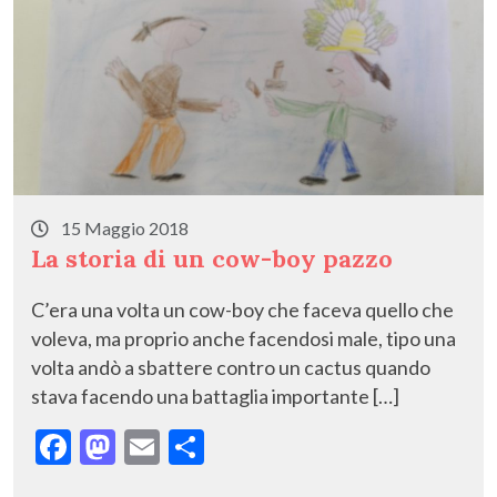
15 Maggio 2018
La storia di un cow-boy pazzo
C’era una volta un cow-boy che faceva quello che
voleva, ma proprio anche facendosi male, tipo una
volta andò a sbattere contro un cactus quando
stava facendo una battaglia importante […]
F
M
E
C
ac
as
m
o