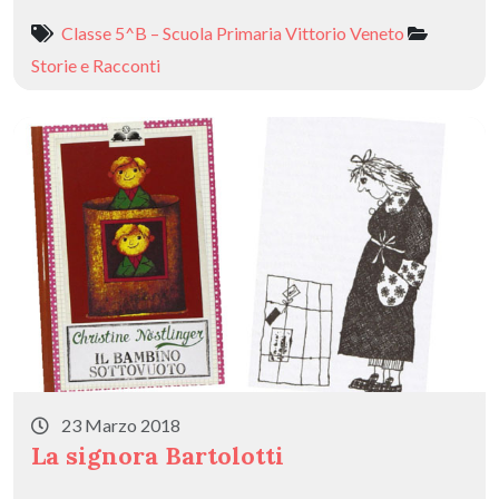
e
to
ai
n
Classe 5^B – Scuola Primaria Vittorio Veneto
b
d
l
di
Storie e Racconti
o
o
vi
o
n
di
k
23 Marzo 2018
La signora Bartolotti