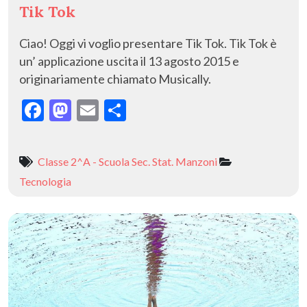
Tik Tok
Ciao! Oggi vi voglio presentare Tik Tok. Tik Tok è
un’ applicazione uscita il 13 agosto 2015 e
originariamente chiamato Musically.
F
M
E
C
ac
as
m
o
e
to
ai
n
Classe 2^A - Scuola Sec. Stat. Manzoni
b
d
l
di
Tecnologia
o
o
vi
o
n
di
k