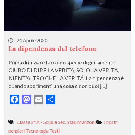
24 Aprile 2020
La dipendenza dal telefono
Prima di iniziare faró uno specie di giuramento:
GIURO DI DIRE LA VERITÁ, SOLO LA VERITÁ,
NIENT’ALTRO CHE LA VERITÁ. La dipendenza è
quando sperimenti una cosa e non puoi […]
F
M
E
C
ac
as
m
o
e
to
ai
n
Classe 2^A - Scuola Sec. Stat. Manzoni
I nostri
b
d
l
di
pensieri
Tecnologia
Testi