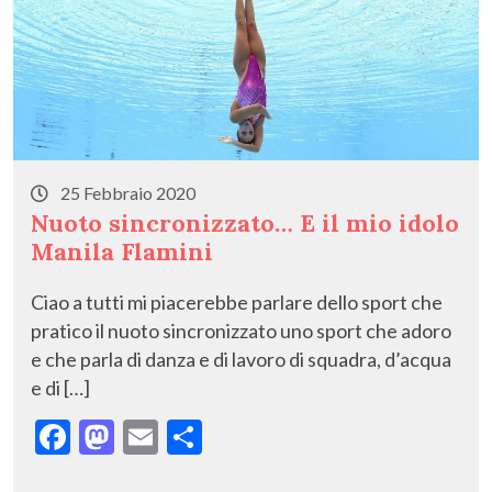
25 Febbraio 2020
Nuoto sincronizzato… E il mio idolo
Manila Flamini
Ciao a tutti mi piacerebbe parlare dello sport che
pratico il nuoto sincronizzato uno sport che adoro
e che parla di danza e di lavoro di squadra, d’acqua
e di […]
F
M
E
C
ac
as
m
o