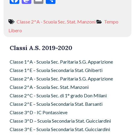
ac
as
m
o
e
to
ai
n
Classe 2^A - Scuola Sec. Stat. Manzoni
Tempo
b
d
l
di
Libero
o
o
vi
o
n
di
Classi A.S. 2019-2020
k
Classe 1^A - Scuola Sec. Paritaria S.G. Apparizione
Classe 1^E – Scuola Secondaria Stat. Ghiberti
Classe 2^A - Scuola Sec. Paritaria S.G. Apparizione
Classe 2^A - Scuola Sec. Stat. Manzoni
Classe 2^C - Scuola Sec. di 1° grado Don Milani
Classe 2^E – Scuola Secondaria Stat. Barsanti
Classe 3^D - IC Pontassieve
Classe 3^D – Scuola Secondaria Stat. Guicciardini
Classe 3^E – Scuola Secondaria Stat. Guicciardini