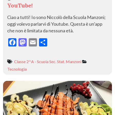
YouTube!
Ciao a tutti! Io sono Niccolò della Scuola Manzoni;
oggi volevo parlarvi di Youtube. Questa è un’app
che non è limitata da nessuna età.
F
M
E
C
ac
as
m
o
e
to
ai
n
Classe 2^A - Scuola Sec. Stat. Manzoni
b
d
l
di
Tecnologia
o
o
vi
o
n
di
k