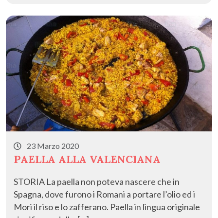
o
o
vi
o
n
di
k
23 Marzo 2020
PAELLA ALLA VALENCIANA
STORIA La paella non poteva nascere che in
Spagna, dove furono i Romani a portare l’olio ed i
Mori il riso e lo zafferano. Paella in lingua originale