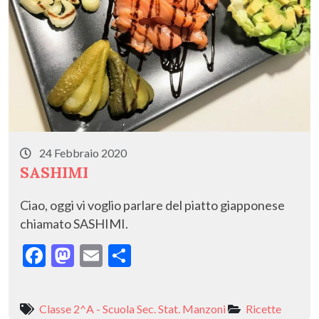
24 Febbraio 2020
SASHIMI
Ciao, oggi vi voglio parlare del piatto giapponese
chiamato SASHIMI.
F
M
E
C
ac
as
m
o
e
to
ai
n
Classe 2^A - Scuola Sec. Stat. Manzoni
Ricette