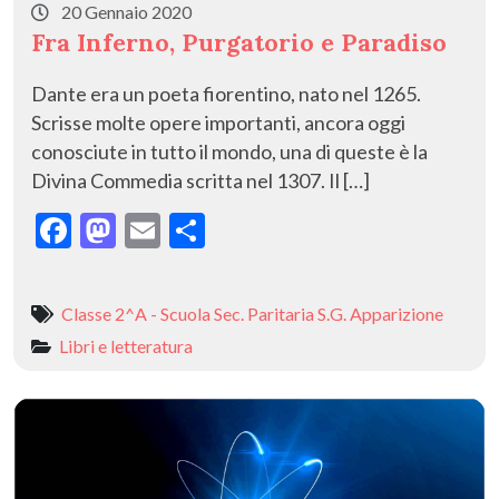
20 Gennaio 2020
Fra Inferno, Purgatorio e Paradiso
Dante era un poeta fiorentino, nato nel 1265.
Scrisse molte opere importanti, ancora oggi
conosciute in tutto il mondo, una di queste è la
Divina Commedia scritta nel 1307. Il […]
F
M
E
C
ac
as
m
o
e
to
ai
n
Classe 2^A - Scuola Sec. Paritaria S.G. Apparizione
b
d
l
di
Libri e letteratura
o
o
vi
o
n
di
k