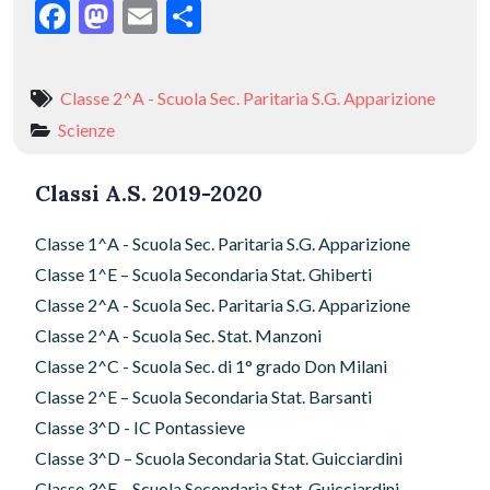
F
M
E
C
ac
as
m
o
e
to
ai
n
Classe 2^A - Scuola Sec. Paritaria S.G. Apparizione
b
d
l
di
Scienze
o
o
vi
o
n
di
Classi A.S. 2019-2020
k
Classe 1^A - Scuola Sec. Paritaria S.G. Apparizione
Classe 1^E – Scuola Secondaria Stat. Ghiberti
Classe 2^A - Scuola Sec. Paritaria S.G. Apparizione
Classe 2^A - Scuola Sec. Stat. Manzoni
Classe 2^C - Scuola Sec. di 1° grado Don Milani
Classe 2^E – Scuola Secondaria Stat. Barsanti
Classe 3^D - IC Pontassieve
Classe 3^D – Scuola Secondaria Stat. Guicciardini
Classe 3^E – Scuola Secondaria Stat. Guicciardini