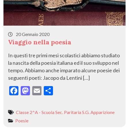
20 Gennaio 2020
Viaggio nella poesia
In questi tre primi mesi scolastici abbiamo studiato
la nascita della poesia italiana ed il suo sviluppo nel
tempo. Abbiamo anche imparato alcune poesie dei
seguenti poeti: Jacopo da Lentini […]
F
M
E
C
ac
as
m
o
e
to
ai
n
Classe 2^A - Scuola Sec. Paritaria S.G. Apparizione
b
d
l
di
Poesie
o
o
vi