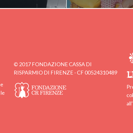
© 2017 FONDAZIONE CASSA DI
RISPARMIO DI FIRENZE - CF 00524310489
ne
Pr
 le
co
al