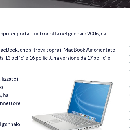
mputer portatili introdotta nel gennaio 2006, da
a MacBook, che si trova sopra il MacBook Air orientato
 13 pollici e 16 pollici.Una versione da 17 pollici è
.
izzato il
to
, ha
onnettore
el gennaio