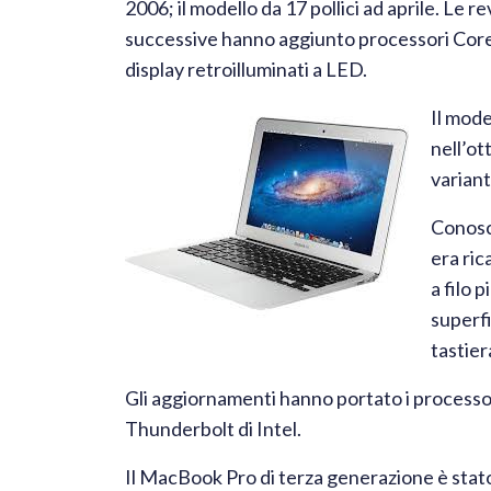
2006; il modello da 17 pollici ad aprile. Le re
successive hanno aggiunto processori Cor
display retroilluminati a LED.
Il mod
nell’ot
variant
Conosc
era ric
a filo 
superfi
tastier
Gli aggiornamenti hanno portato i processori
Thunderbolt di Intel.
Il MacBook Pro di terza generazione è stat