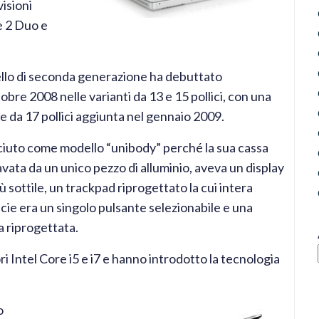
visioni
e 2 Duo e
ello di seconda generazione ha debuttato
tobre 2008 nelle varianti da 13 e 15 pollici, con una
e da 17 pollici aggiunta nel gennaio 2009.
iuto come modello “unibody” perché la sua cassa
avata da un unico pezzo di alluminio, aveva un display
più sottile, un trackpad riprogettato la cui intera
cie era un singolo pulsante selezionabile e una
a riprogettata.
 Intel Core i5 e i7 e hanno introdotto la tecnologia
o