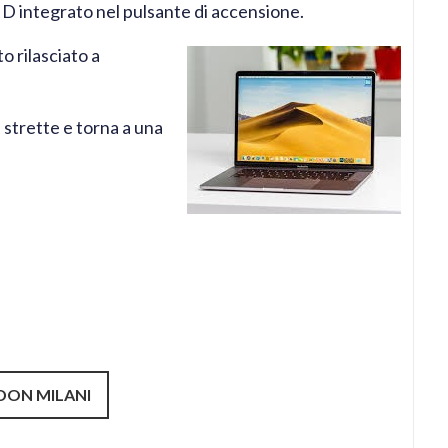
D integrato nel pulsante di accensione.
o rilasciato a
 strette e torna a una
 DON MILANI