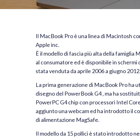
Il MacBook Pro è una linea di Macintosh co
Apple inc.
È il modello di fascia più alta della famigli
al consumatore ed è disponibile in schermi da
stata venduta da aprile 2006 a giugno 2012
La prima generazione di MacBook Pro ha util
disegno del PowerBook G4 , ma ha sostitui
PowerPC G4 chip con processori Intel Core
aggiunto una webcam ed ha introdotto il c
di alimentazione MagSafe.
Il modello da 15 pollici è stato introdotto n