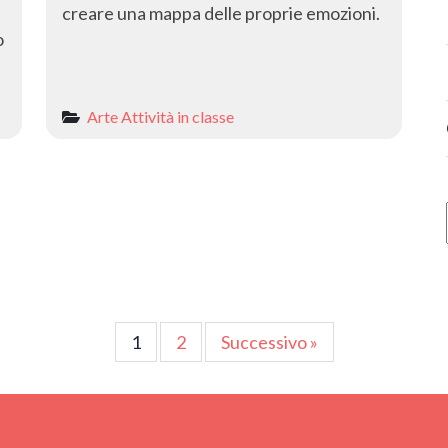
creare una mappa delle proprie emozioni.
o
Arte
Attività in classe
Paginazione
1
2
Successivo »
degli
articoli