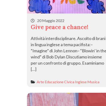
20 Maggio 2022
Give peace a chance!
Attività interdisciplinare. Ascolto di brani
in lingua inglese a tema pacifista:–
“Imagine” di John Lennon– “Blowin’ in th
wind“ di Bob Dylan Discutiamo insieme
per un confronto di gruppo. Esaminiamo
[…]
Arte
Educazione Civica
Inglese
Musica