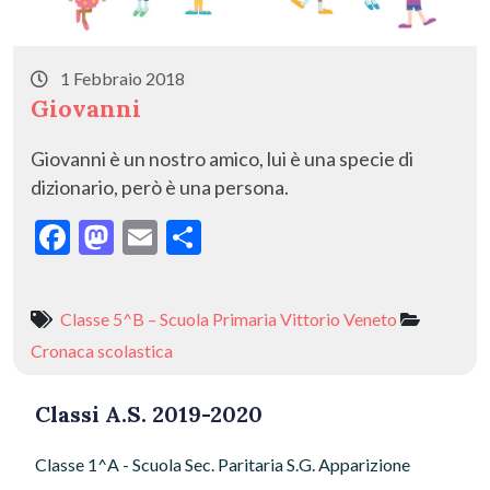
1 Febbraio 2018
Giovanni
Giovanni è un nostro amico, lui è una specie di
dizionario, però è una persona.
F
M
E
C
ac
as
m
o
e
to
ai
n
Classe 5^B – Scuola Primaria Vittorio Veneto
b
d
l
di
Cronaca scolastica
o
o
vi
o
n
di
Classi A.S. 2019-2020
k
Classe 1^A - Scuola Sec. Paritaria S.G. Apparizione