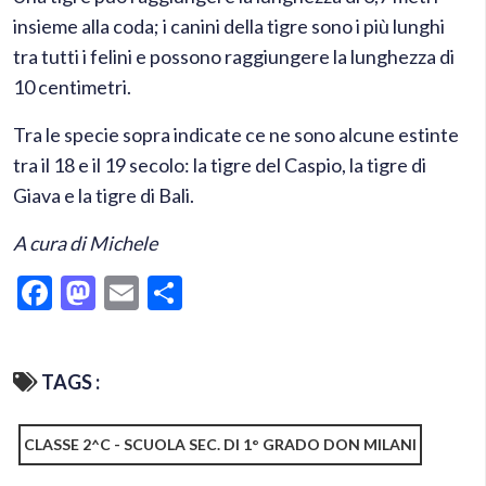
insieme alla coda; i canini della tigre sono i più lunghi
tra tutti i felini e possono raggiungere la lunghezza di
10 centimetri.
Tra le specie sopra indicate ce ne sono alcune estinte
tra il 18 e il 19 secolo: la tigre del Caspio, la tigre di
Giava e la tigre di Bali.
A cura di Michele
Facebook
Mastodon
Email
Condividi
TAGS :
CLASSE 2^C - SCUOLA SEC. DI 1° GRADO DON MILANI