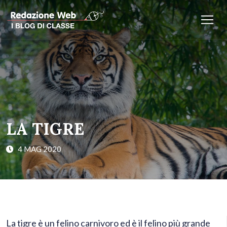
LA TIGRE
4 MAG 2020
La tigre è un felino carnivoro ed è il felino più grande