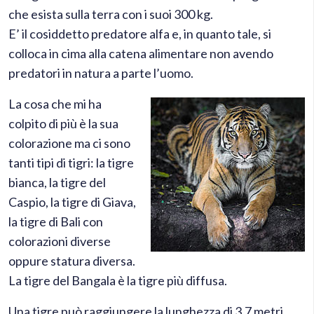
che esista sulla terra con i suoi 300 kg.
E’ il cosiddetto predatore alfa e, in quanto tale, si
colloca in cima alla catena alimentare non avendo
predatori in natura a parte l’uomo.
La cosa che mi ha
colpito di più è la sua
colorazione ma ci sono
tanti tipi di tigri: la tigre
bianca, la tigre del
Caspio, la tigre di Giava,
la tigre di Bali con
colorazioni diverse
oppure statura diversa.
La tigre del Bangala è la tigre più diffusa.
Una tigre può raggiungere la lunghezza di 3,7 metri