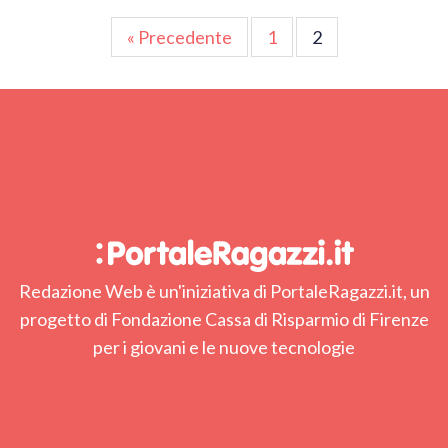
Paginazione
« Precedente
1
2
degli
articoli
Redazione Web è un'iniziativa di PortaleRagazzi.it, un
progetto di Fondazione Cassa di Risparmio di Firenze
per i giovani e le nuove tecnologie