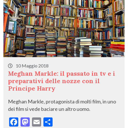
k
10 Maggio 2018
Meghan Markle: il passato in tv e i
preparativi delle nozze con il
Principe Harry
Meghan Markle, protagonista di molti film, in uno
dei film si vede baciare un altro uomo.
F
M
E
C