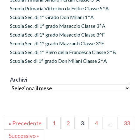
Scuola Primaria Vittorino da Feltre Classe 5^A
Scuola Sec. di 1° Grado Don Milani 1^A
Scuola Sec. di 1° grado Masaccio Classe 3^A
Scuola Sec. di 1° grado Masaccio Classe 3^F
Scuola Sec. di 1° grado Mazzanti Classe 3^E
Scuola Sec. di 1° Piero della Francesca Classe 2^B
Scuola Sec di 1° grado Don Milani Classe 2^A
Archivi
Paginazione
« Precedente
1
2
3
4
…
33
degli
Successivo »