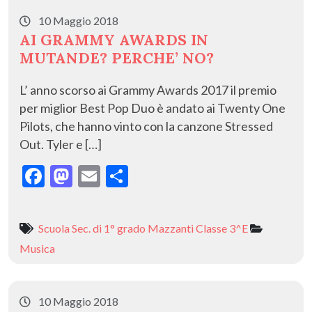
10 Maggio 2018
AI GRAMMY AWARDS IN
MUTANDE? PERCHE’ NO?
L’ anno scorso ai Grammy Awards 2017 il premio
per miglior Best Pop Duo è andato ai Twenty One
Pilots, che hanno vinto con la canzone Stressed
Out. Tyler e […]
F
M
E
C
ac
as
m
o
e
to
ai
n
Scuola Sec. di 1° grado Mazzanti Classe 3^E
b
d
l
di
Musica
o
o
vi
o
n
di
10 Maggio 2018
k