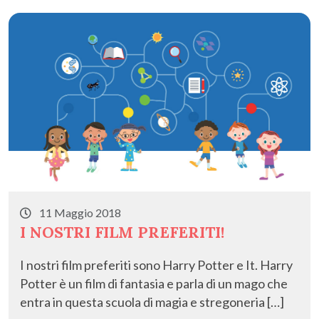
o
n
di
k
11 Maggio 2018
I NOSTRI FILM PREFERITI!
I nostri film preferiti sono Harry Potter e It. Harry
Potter è un film di fantasia e parla di un mago che
entra in questa scuola di magia e stregoneria […]