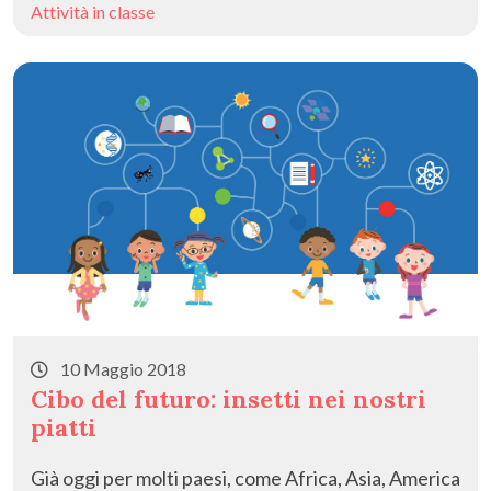
b
d
l
di
Attività in classe
o
o
vi
o
n
di
k
10 Maggio 2018
Cibo del futuro: insetti nei nostri
piatti
Già oggi per molti paesi, come Africa, Asia, America