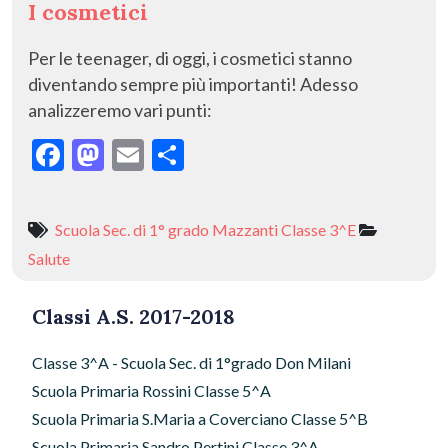
I cosmetici
Per le teenager, di oggi, i cosmetici stanno
diventando sempre più importanti! Adesso
analizzeremo vari punti:
F
M
E
C
ac
as
m
o
e
to
ai
n
Scuola Sec. di 1° grado Mazzanti Classe 3^E
b
d
l
di
Salute
o
o
vi
o
n
di
Classi A.S. 2017-2018
k
Classe 3^A - Scuola Sec. di 1°grado Don Milani
Scuola Primaria Rossini Classe 5^A
Scuola Primaria S.Maria a Coverciano Classe 5^B
Scuola Primaria Sandro Pertini Classe 3^A