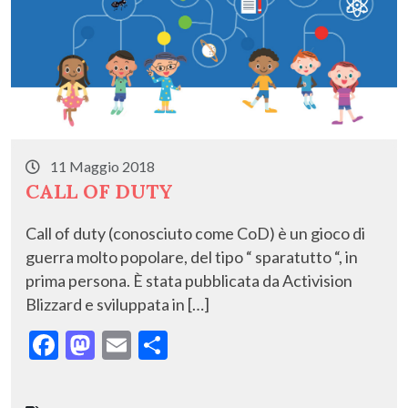
11 Maggio 2018
CALL OF DUTY
Call of duty (conosciuto come CoD) è un gioco di
guerra molto popolare, del tipo “ sparatutto “, in
prima persona. È stata pubblicata da Activision
Blizzard e sviluppata in […]
F
M
E
C
ac
as
m
o
e
to
ai
n