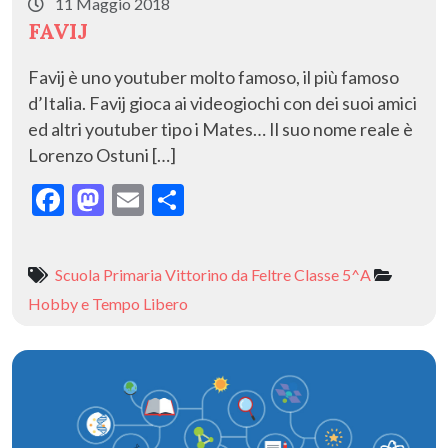
11 Maggio 2018
FAVIJ
Favij è uno youtuber molto famoso, il più famoso
d’Italia. Favij gioca ai videogiochi con dei suoi amici
ed altri youtuber tipo i Mates… Il suo nome reale è
Lorenzo Ostuni […]
F
M
E
C
ac
as
m
o
e
to
ai
n
Scuola Primaria Vittorino da Feltre Classe 5^A
b
d
l
di
Hobby e Tempo Libero
o
o
vi
o
n
di
k