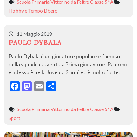
Scuola Primaria Vittorino da Feltre Classe 5^A
b
d
l
di
Hobby e Tempo Libero
o
o
vi
o
n
di
11 Maggio 2018
k
PAULO DYBALA
Paulo Dybala è un giocatore popolare e famoso
della squadra Juventus. Prima giocava nel Palermo
e adesso è nella Juve da 3 anni ed è molto forte.
F
M
E
C
ac
as
m
o
e
to
ai
n
Scuola Primaria Vittorino da Feltre Classe 5^A
b
d
l
di
Sport
o
o
vi
o
n
di