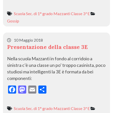
ac
as
m
o
e
to
ai
n
Scuola Sec. di 1° grado Mazzanti Classe 3^E
b
d
l
di
Gossip
o
o
vi
o
n
di
10 Maggio 2018
k
Presentazione della classe 3E
Nella scuola Mazzanti in fondo al corridoio a
sinistra c’è una classe un po’ troppo casinista, poco
studiosi ma intelligenti la 3E è formata da bei
componenti:
F
M
E
C
ac
as
m
o
e
to
ai
n
Scuola Sec. di 1° grado Mazzanti Classe 3^E