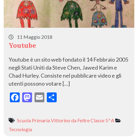
11 Maggio 2018
Youtube
Youtube è un sito web fondato il 14 Febbraio 2005
negli Stati Uniti da Steve Chen, Jawed Karim e
Chad Hurley. Consiste nel pubblicare video e gli
utenti possono votare […]
F
M
E
C
ac
as
m
o
e
to
ai
n
Scuola Primaria Vittorino da Feltre Classe 5^A
b
d
l
di
Tecnologia
o
o
vi