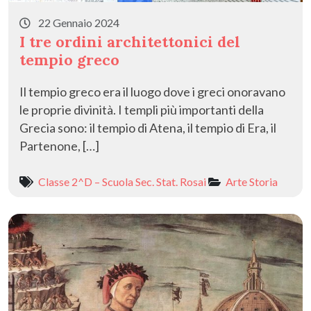
22 Gennaio 2024
I tre ordini architettonici del
tempio greco
Il tempio greco era il luogo dove i greci onoravano
le proprie divinità. I templi più importanti della
Grecia sono: il tempio di Atena, il tempio di Era, il
Partenone, […]
Classe 2^D – Scuola Sec. Stat. Rosai
Arte
Storia