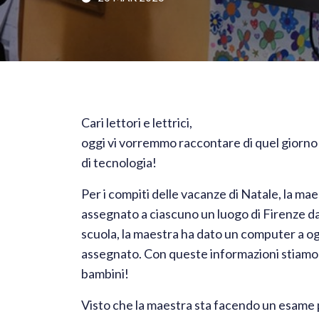
​Cari lettori e lettrici,
​oggi vi vorremmo raccontare di quel giorno 
di tecnologia!
​Per i compiti delle vacanze di Natale, la ma
assegnato a ciascuno un luogo di Firenze da 
scuola, la maestra ha dato un computer a og
assegnato. Con queste informazioni stiamo 
bambini!
​Visto che la maestra sta facendo un esame p