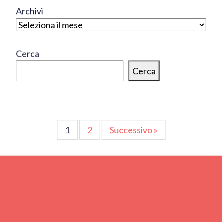
Archivi
Cerca
Cerca
Paginazione
1
2
Successivo »
degli
articoli