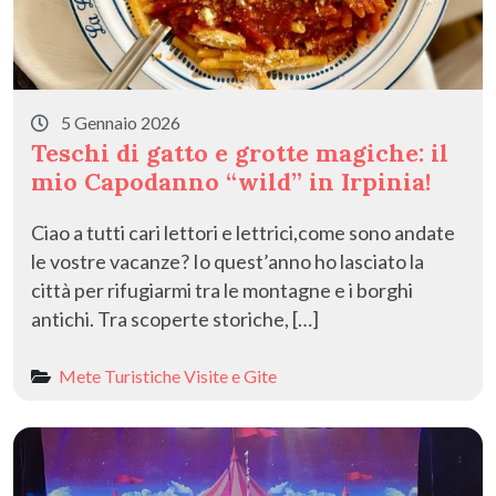
5 Gennaio 2026
Teschi di gatto e grotte magiche: il
mio Capodanno “wild” in Irpinia!
Ciao a tutti cari lettori e lettrici,come sono andate
le vostre vacanze? Io quest’anno ho lasciato la
città per rifugiarmi tra le montagne e i borghi
antichi. Tra scoperte storiche, […]
Mete Turistiche
Visite e Gite