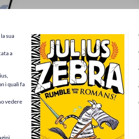
 la sua
tata a
ius,
n i quali fa
ono vedere
gini.