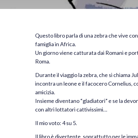
Questo libro parla di una zebra che vive con
famiglia in Africa.
Un giorno viene catturata dai Romani e por
Roma.
Durante il viaggio la zebra, che si chiama Jul
incontra un leone e il facocero Cornelius, co
amicizia.
Insieme diventano “gladiatori” e se la dev
con altri lottatori cattivissimi…
Il mio voto: 4 su 5.
Il libro è divertente, soprattutto per le imma