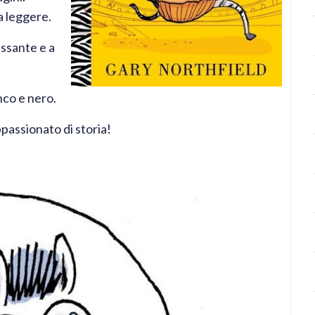
da leggere.
essante e a
anco e nero.
ppassionato di storia!