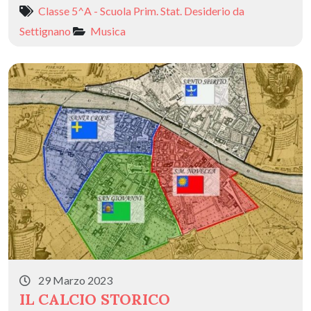
Classe 5^A - Scuola Prim. Stat. Desiderio da
Settignano
Musica
29 Marzo 2023
IL CALCIO STORICO