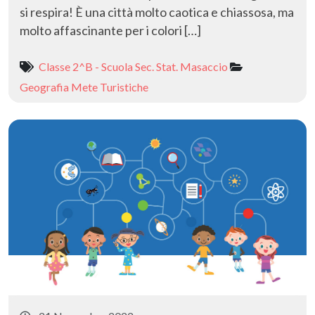
si respira! È una città molto caotica e chiassosa, ma
molto affascinante per i colori […]
Classe 2^B - Scuola Sec. Stat. Masaccio
Geografia
Mete Turistiche