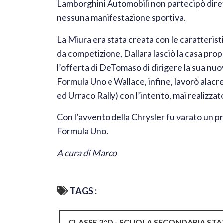
Lamborghini Automobili non partecipò dir
nessuna manifestazione sportiva.
La Miura era stata creata con le caratterist
da competizione, Dallara lasciò la casa prop
l’offerta di DeTomaso di dirigere la sua nu
Formula Uno e Wallace, infine, lavorò alacr
ed Urraco Rally) con l’intento, mai realizzato
Con l’avvento della Chrysler fu varato un p
Formula Uno.
A cura di Marco
TAGS :
CLASSE 2^D - SCUOLA SECONDARIA STA