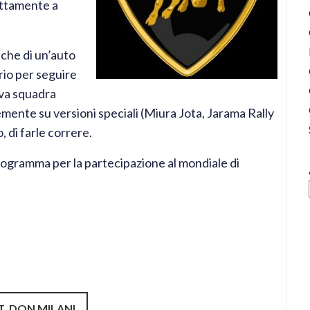
ettamente a
iche di un’auto
rio per seguire
ova squadra
emente su versioni speciali (Miura Jota, Jarama Rally
, di farle correre.
rogramma per la partecipazione al mondiale di
T. DON MILANI