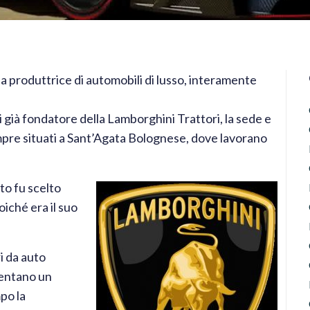
a produttrice di automobili di lusso, interamente
già fondatore della Lamborghini Trattori, la sede e
mpre situati a Sant’Agata Bolognese, dove lavorano
tto fu scelto
ché era il suo
i da auto
sentano un
po la