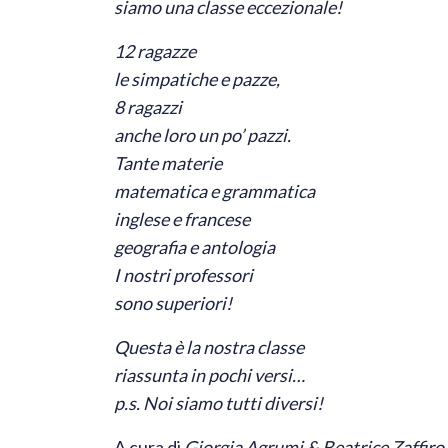
siamo una classe eccezionale!
12 ragazze
le simpatiche e pazze,
8 ragazzi
anche loro un po’ pazzi.
Tante materie
matematica e grammatica
inglese e francese
geografia e antologia
I nostri professori
sono superiori!
Questa è la nostra classe
riassunta in pochi versi…
p.s. Noi siamo tutti diversi!
A cura di
Giorgia Agrumi & Beatrice Zaffiro