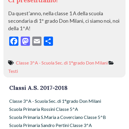
Ci presentiamo!
Da quest’anno, nella classe 1 A della scuola
secondaria di 1° grado Don Milani, ci siamo noi, noi
della 1^A!
F
M
E
C
ac
as
m
o
e
to
ai
n
Classe 3^A - Scuola Sec. di 1°grado Don Milani
b
d
l
di
Testi
o
o
vi
o
n
di
Classi A.S. 2017-2018
k
Classe 3^A - Scuola Sec. di 1°grado Don Milani
Scuola Primaria Rossini Classe 5^A
Scuola Primaria S.Maria a Coverciano Classe 5^B
Scuola Primaria Sandro Pertini Classe 3^A