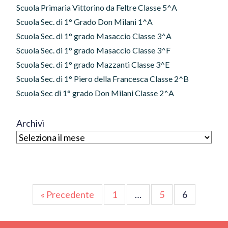
Scuola Primaria Vittorino da Feltre Classe 5^A
Scuola Sec. di 1° Grado Don Milani 1^A
Scuola Sec. di 1° grado Masaccio Classe 3^A
Scuola Sec. di 1° grado Masaccio Classe 3^F
Scuola Sec. di 1° grado Mazzanti Classe 3^E
Scuola Sec. di 1° Piero della Francesca Classe 2^B
Scuola Sec di 1° grado Don Milani Classe 2^A
Archivi
Paginazione
« Precedente
1
…
5
6
degli
articoli