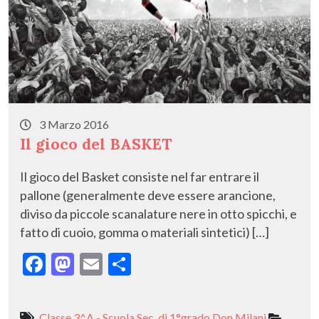
3 Marzo 2016
Il gioco del BASKET
Il gioco del Basket consiste nel far entrare il
pallone (generalmente deve essere arancione,
diviso da piccole scanalature nere in otto spicchi, e
fatto di cuoio, gomma o materiali sintetici) […]
F
M
E
C
ac
as
m
o
e
to
ai
n
Classe 3^A - Scuola Sec. di 1°grado Don Milani