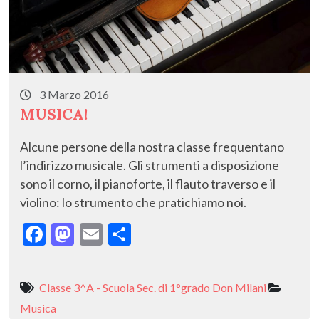
3 Marzo 2016
MUSICA!
Alcune persone della nostra classe frequentano
l’indirizzo musicale. Gli strumenti a disposizione
sono il corno, il pianoforte, il flauto traverso e il
violino: lo strumento che pratichiamo noi.
F
M
E
C
ac
as
m
o
e
to
ai
n
Classe 3^A - Scuola Sec. di 1°grado Don Milani
b
d
l
di
Musica