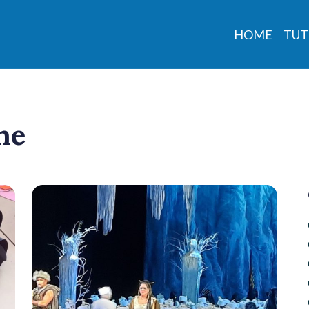
HOME
TUT
he