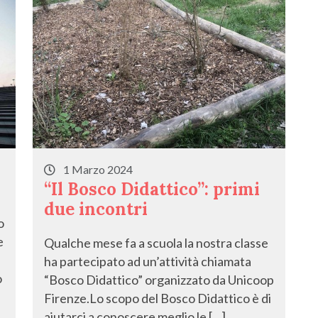
1 Marzo 2024
“Il Bosco Didattico”: primi
due incontri
o
e
Qualche mese fa a scuola la nostra classe
ha partecipato ad un’attività chiamata
o
“Bosco Didattico” organizzato da Unicoop
Firenze.Lo scopo del Bosco Didattico è di
aiutarci a conoscere meglio le […]