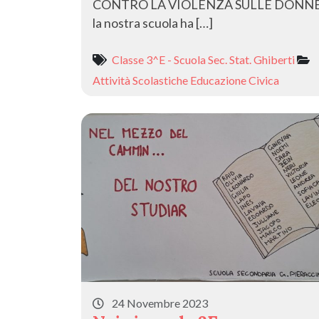
CONTRO LA VIOLENZA SULLE DONN
la nostra scuola ha […]
Classe 3^E - Scuola Sec. Stat. Ghiberti
Attività Scolastiche
Educazione Civica
24 Novembre 2023