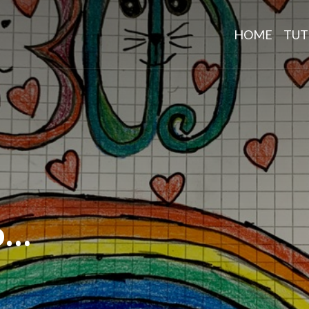
HOME
TUT
o…