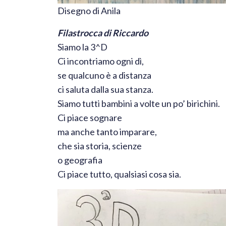
Disegno di Anila
Filastrocca di Riccardo
Siamo la 3^D
Ci incontriamo ogni dì,
se qualcuno è a distanza
ci saluta dalla sua stanza.
Siamo tutti bambini a volte un po’ birichini.
Ci piace sognare
ma anche tanto imparare,
che sia storia, scienze
o geografia
Ci piace tutto, qualsiasi cosa sia.