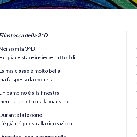
Filastocca della 3^D
Noi siam la 3^D
e ci piace stare insieme tutto il dì.
La mia classe è molto bella
ma fa spesso la monella.
Un bambino è alla finestra
mentre un altro dalla maestra.
Durante la lezione,
c’è già chi pensa alla ricreazione.
Quando suona la campanella