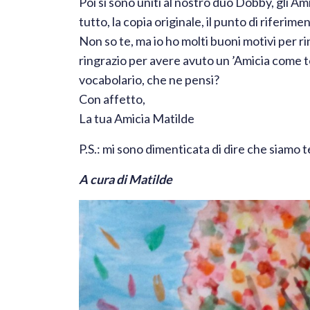
Poi si sono uniti al nostro duo Dobby, gli Am
tutto, la copia originale, il punto di riferi
Non so te, ma io ho molti buoni motivi per ring
ringrazio per avere avuto un ’Amicia come 
vocabolario, che ne pensi?
Con affetto,
La tua Amicia Matilde
P.S.: mi sono dimenticata di dire che siamo 
A cura di Matilde