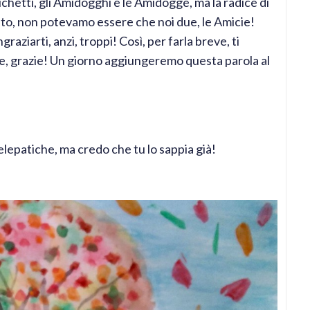
ichètti, gli Amidogghi e le Amidogge, ma la radice di
mento, non potevamo essere che noi due, le Amicie!
raziarti, anzi, troppi! Così, per farla breve, ti
te, grazie! Un giorno aggiungeremo questa parola al
telepatiche, ma credo che tu lo sappia già!