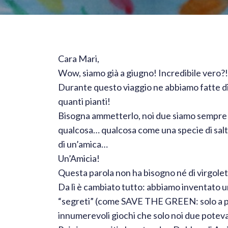
Cara Mari,
Wow, siamo già a giugno! Incredibile vero?!
Durante questo viaggio ne abbiamo fatte di 
quanti pianti!
Bisogna ammetterlo, noi due siamo sempre 
qualcosa… qualcosa come una specie di salto
di un’amica…
Un’Amicia!
Questa parola non ha bisogno né di virgolett
Da lì è cambiato tutto: abbiamo inventato u
“segreti” (come SAVE THE GREEN: solo a pen
innumerevoli giochi che solo noi due potev