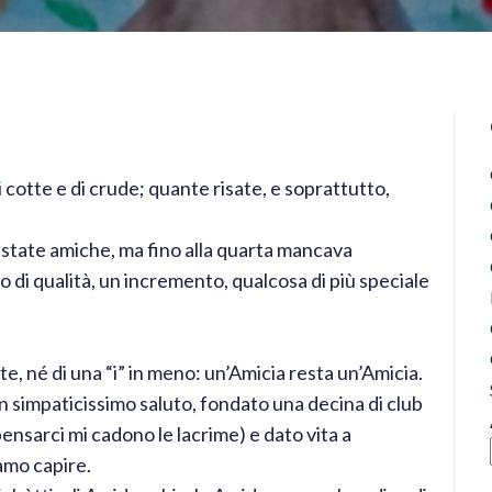
cotte e di crude; quante risate, e soprattutto,
state amiche, ma fino alla quarta mancava
 di qualità, un incremento, qualcosa di più speciale
e, né di una “i” in meno: un’Amicia resta un’Amicia.
n simpaticissimo saluto, fondato una decina di club
sarci mi cadono le lacrime) e dato vita a
amo capire.