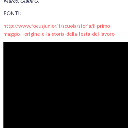
Marco, Giada G.
FONTI:
http://www.focusjunior.it/scuola/storia/il-primo-
maggio-l-origine-e-la-storia-della-festa-del-lavoro