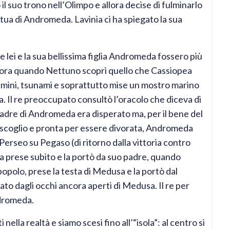
l suo trono nell’Olimpo e allora decise di fulminarlo
tatua di Andromeda. Lavinia ci ha spiegato la sua
e lei e la sua bellissima figlia Andromeda fossero più
 Allora quando Nettuno scoprì quello che Cassiopea
fulmini, tsunami e soprattutto mise un mostro marino
a. Il re preoccupato consultò l’oracolo che diceva di
l padre di Andromeda era disperato ma, per il bene del
o scoglio e pronta per essere divorata, Andromeda
Perseo su Pegaso (di ritorno dalla vittoria contro
prese subito e la portò da suo padre, quando
opolo, prese la testa di Medusa e la portò dal
cato dagli occhi ancora aperti di Medusa. Il re per
ndromeda.
nella realtà e siamo scesi fino all’“isola”: al centro si