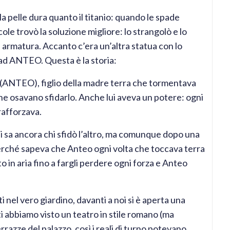
a pelle dura quanto il titanio: quando le spade
le trovò la soluzione migliore: lo strangolò e lo
i armatura. Accanto c’era un’altra statua con lo
d ANTEO. Questa è la storia:
te (ANTEO), figlio della madre terra che tormentava
che osavano sfidarlo. Anche lui aveva un potere: ogni
 rafforzava.
si sa ancora chi sfidò l’altro, ma comunque dopo una
 perché sapeva che Anteo ogni volta che toccava terra
o in aria fino a fargli perdere ogni forza e Anteo
i nel vero giardino, davanti a noi si è aperta una
ti abbiamo visto un teatro in stile romano (ma
rrazze del palazzo, così i reali di turno potevano