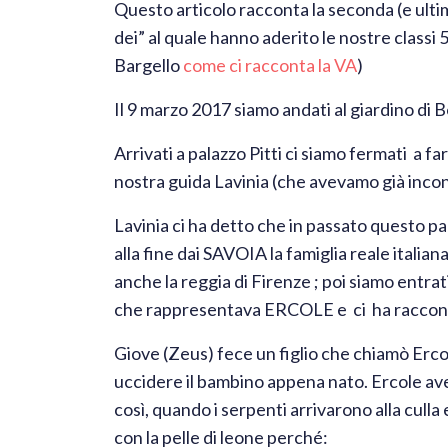
Questo articolo racconta la seconda (e ulti
dei” al quale hanno aderito le nostre classi 
Bargello
come ci racconta la VA
)
Il 9 marzo 2017 siamo andati al giardino di B
Arrivati a palazzo Pitti ci siamo fermati a 
nostra guida Lavinia (che avevamo già incont
Lavinia ci ha detto che in passato questo 
alla fine dai SAVOIA la famiglia reale italia
anche la reggia di Firenze ; poi siamo entrat
che rappresentava ERCOLE e ci ha racconta
Giove (Zeus) fece un figlio che chiamò Erc
uccidere il bambino appena nato. Ercole av
così, quando i serpenti arrivarono alla cul
con la pelle di leone perché: