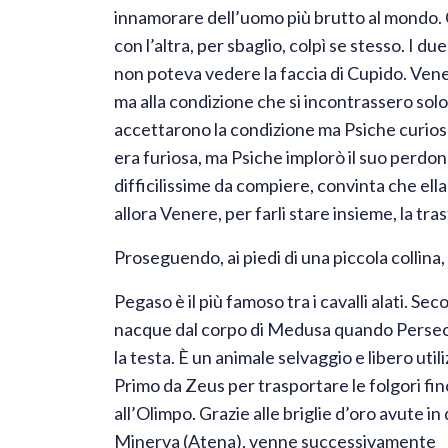
innamorare dell’uomo più brutto al mondo. 
con l’altra, per sbaglio, colpì se stesso. I
non poteva vedere la faccia di Cupido. Vene
ma alla condizione che si incontrassero sol
accettarono la condizione ma Psiche curiosa
era furiosa, ma Psiche implorò il suo perdon
difficilissime da compiere, convinta che el
allora Venere, per farli stare insieme, la tr
Proseguendo, ai piedi di una piccola collina
Pegaso è il più famoso tra i cavalli alati. Sec
nacque dal corpo di Medusa quando Perseo 
la testa. È un animale selvaggio e libero util
Primo da Zeus per trasportare le folgori fin
all’Olimpo. Grazie alle briglie d’oro avute in
Minerva (Atena), venne successivamente