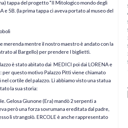
ma) tappa del progetto “Il Mitologico mondo degli
5A e 5B. (la prima tappa ci aveva portato al museo del
oboli
fare merenda mentre il nostro maestro è andato con la
rato al Bargello) per prendere I biglietti.
palazzo è stato abitato dai MEDICI poi dai LORENA e
na: per questo motivo Palazzo Pitti viene chiamato
i nel cortile del palazzo. Lì abbiamo visto una statua
to la sua storia:
ole. Gelosa Giunone (Era) mandò 2 serpenti a
eva però una forza sovrumana ereditata dal padre,
la esso li strangolò. ERCOLE è anche rappresentato