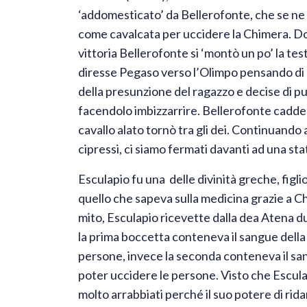
‘addomesticato’ da Bellerofonte, che se ne 
come cavalcata per uccidere la Chimera. D
vittoria Bellerofonte si ‘montò un po’ la test
diresse Pegaso verso l’Olimpo pensando di p
della presunzione del ragazzo e decise di p
facendolo imbizzarrire. Bellerofonte cadde
cavallo alato tornò tra gli dei. Continuando 
cipressi, ci siamo fermati davanti ad una sta
Esculapio fu una delle divinità greche, figli
quello che sapeva sulla medicina grazie a C
mito, Esculapio ricevette dalla dea Atena 
la prima boccetta conteneva il sangue della
persone, invece la seconda conteneva il san
poter uccidere le persone. Visto che Escula
molto arrabbiati perché il suo potere di rida