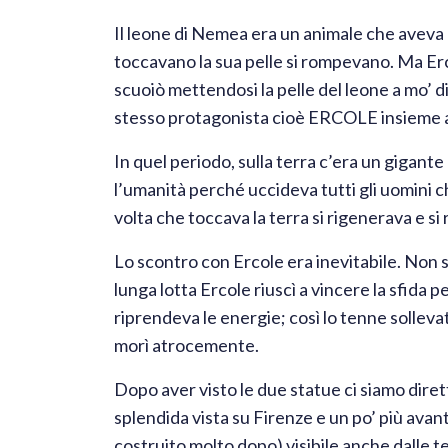
Il leone di Nemea era un animale che aveva l
toccavano la sua pelle si rompevano. Ma Erco
scuoiò mettendosi la pelle del leone a mo’ d
stesso protagonista cioè ERCOLE insieme a
In quel periodo, sulla terra c’era un gigan
l’umanità perché uccideva tutti gli uomini 
volta che toccava la terra si rigenerava e si
Lo scontro con Ercole era inevitabile. Non 
lunga lotta Ercole riuscì a vincere la sfida
riprendeva le energie; così lo tenne sollevat
morì atrocemente.
Dopo aver visto le due statue ci siamo dirett
splendida vista su Firenze e un po’ più avan
costruito molto dopo) visibile anche dalle te