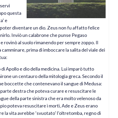
servì
opo questa
a’ e
oter diventare un dio. Zeus non fu affatto felice
unirlo. Inviò un calabrone che punse Pegaso
 e rovinò al suolo rimanendo per sempre zoppo. Il
a camminare, prima di imboccare la salita del viale dei
tua:
o di Apollo e dio della medicina. Lui imparò tutto
hirone un centauro della mitologia greca. Secondo il
due boccette che contenevano il sangue di Medusa:
 parte destra che poteva curare e resuscitare le
gue della parte sinistra che era molto velenoso da
pio poteva resuscitare i morti, Ade e Zeus erano
re la vita avrebbe ‘svuotato’ l’oltretomba, regno di