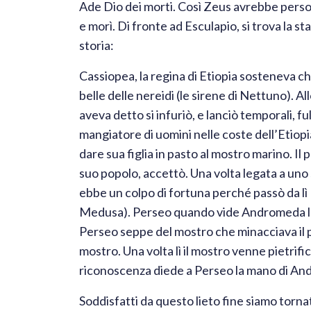
Ade Dio dei morti. Così Zeus avrebbe perso i
e morì. Di fronte ad Esculapio, si trova la s
storia:
Cassiopea, la regina di Etiopia sosteneva ch
belle delle nereidi (le sirene di Nettuno).
aveva detto si infuriò, e lanciò temporali, 
mangiatore di uomini nelle coste dell’Etiopi
dare sua figlia in pasto al mostro marino. I
suo popolo, accettò. Una volta legata a un
ebbe un colpo di fortuna perché passò da lì 
Medusa). Perseo quando vide Andromeda la 
Perseo seppe del mostro che minacciava il p
mostro. Una volta lì il mostro venne pietrifi
riconoscenza diede a Perseo la mano di A
Soddisfatti da questo lieto fine siamo tornati 