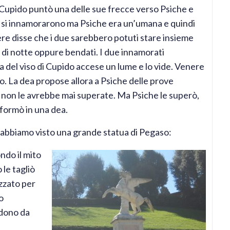
Cupido puntò una delle sue frecce verso Psiche e
 due si innamorarono ma Psiche era un’umana e quindi
re disse che i due sarebbero potuti stare insieme
o di notte oppure bendati. I due innamorati
 del viso di Cupido accese un lume e lo vide. Venere
o. La dea propose allora a Psiche delle prove
la non le avrebbe mai superate. Ma Psiche le superò,
asformò in una dea.
, abbiamo visto una grande statua di Pegaso:
ondo il mito
le tagliò
izzato per
o
 dono da