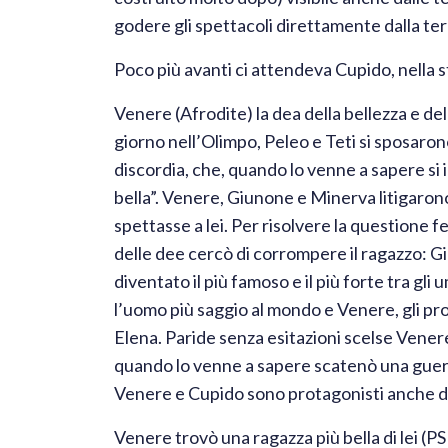
godere gli spettacoli direttamente dalla ter
Poco più avanti ci attendeva Cupido, nella 
Venere (Afrodite) la dea della bellezza e d
giorno nell’Olimpo, Peleo e Teti si sposarono 
discordia, che, quando lo venne a sapere si i
bella”. Venere, Giunone e Minerva litigaro
spettasse a lei. Per risolvere la questione
delle dee cercò di corrompere il ragazzo: G
diventato il più famoso e il più forte tra gl
l’uomo più saggio al mondo e Venere, gli pr
Elena. Paride senza esitazioni scelse Venere.
quando lo venne a sapere scatenò una guerra
Venere e Cupido sono protagonisti anche di u
Venere trovò una ragazza più bella di lei (PS