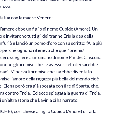
razza.
statua con la madre Venere:
ell’amore ebbe un figlio di nome Cupido (Amore). Un
e invitarono tutti gli dei tranne Eris la dea della
nfuriò e lanciò un pomo d’oro con su scritto: “Alla più
no perché ognuna riteneva che quel ‘premio’
 fecero scegliere a un umano di nome Paride. Ciascuna
iunone gli promise che se avesse scelto lei sarebbe
i umani. Minerva li promise che sarebbe diventato
omise l’amore della ragazza più bella del mondo cioè
 Elena però era già sposata con il re di Sparta, che,
 contro Troia. Ed ecco spiegata la guerra di Troia.
n’altra storia che Lavinia ci ha narrato:
ICHE), così chiese al figlio Cupido (Amore) di farla