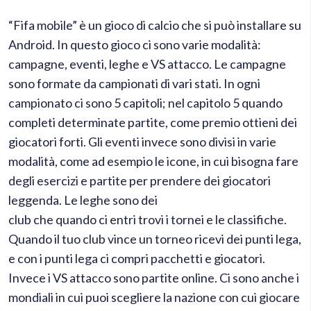
“Fifa mobile” è un gioco di calcio che si può installare su
Android. In questo gioco ci sono varie modalità:
campagne, eventi, leghe e VS attacco.
Le campagne
sono formate da campionati di vari stati. In ogni
campionato ci sono 5 capitoli; nel capitolo 5 quando
completi determinate partite, come premio ottieni dei
giocatori forti. Gli eventi invece sono divisi in varie
modalità, come ad esempio le icone, in cui bisogna fare
degli esercizi e partite per prendere dei giocatori
leggenda.
Le leghe sono dei
club che quando ci entri trovi i tornei e le classifiche.
Quando il tuo club vince un torneo ricevi dei punti lega,
e con i punti lega ci compri pacchetti e giocatori.
Invece i VS attacco sono partite online. Ci sono anche i
mondiali in cui puoi scegliere la nazione con cui giocare