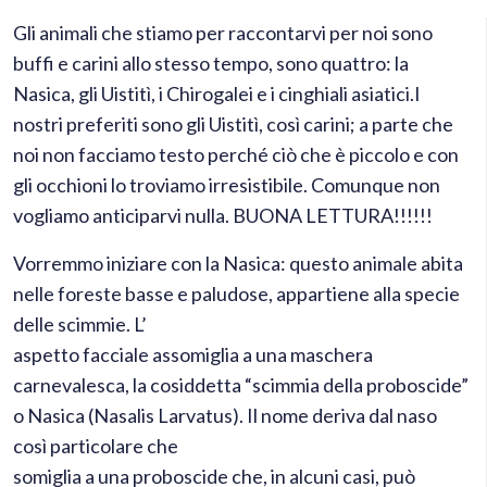
Gli animali che stiamo per raccontarvi per noi sono
buffi e carini allo stesso tempo, sono quattro: la
Nasica, gli Uistitì, i Chirogalei e i cinghiali asiatici.I
nostri preferiti sono gli Uistitì, così carini; a parte che
noi non facciamo testo perché ciò che è piccolo e con
gli occhioni lo troviamo irresistibile. Comunque non
vogliamo anticiparvi nulla. BUONA LETTURA!!!!!!
Vorremmo iniziare con la Nasica: questo animale abita
nelle foreste basse e paludose, appartiene alla
specie
delle scimmie. L’
aspetto facciale assomiglia a una maschera
carnevalesca, la cosiddetta “scimmia della proboscide”
o Nasica (Nasalis Larvatus). Il nome deriva dal naso
così particolare che
somiglia a una proboscide che, in alcuni casi, può